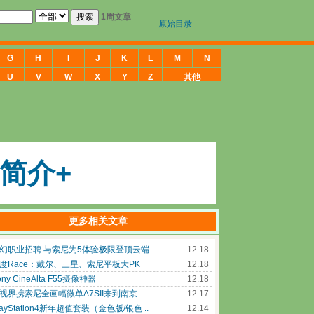
简介+
更多相关文章
幻职业招聘 与索尼为5体验极限登顶云端
12.18
度Race：戴尔、三星、索尼平板大PK
12.18
ony CineAlta F55摄像神器
12.18
视界携索尼全画幅微单A7SII来到南京
12.17
layStation4新年超值套装（金色版/银色 ..
12.14