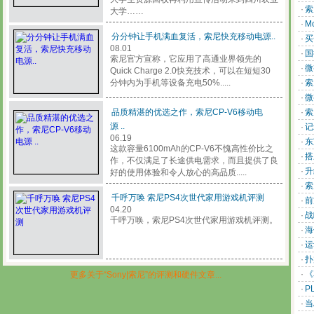
·
索
大学……
·
M
分分钟让手机满血复活，索尼快充移动电源..
·
买
08.01
·
国
索尼官方宣称，它应用了高通业界领先的
·
微
Quick Charge 2.0快充技术，可以在短短30
分钟内为手机等设备充电50%.....
·
索
·
微
品质精湛的优选之作，索尼CP-V6移动电
·
索
源 ..
·
记
06.19
·
东
这款容量6100mAh的CP-V6不愧高性价比之
·
搭
作，不仅满足了长途供电需求，而且提供了良
·
升
好的使用体验和令人放心的高品质.....
·
索
千呼万唤 索尼PS4次世代家用游戏机评测
·
前
04.20
·
战
千呼万唤，索尼PS4次世代家用游戏机评测。
·
海
·
运
·
扑
·
《
更多关于“Sony|索尼”的评测和硬件文章...
·
P
·
当