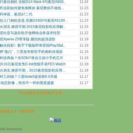
行最佳相机 佳能G1X Mark II与索尼A600..
11.24
民追剧如何避免颈椎炎 索尼教你不做低 ..
11.23
抖神器，索尼a7二代
11.23
佳入门相机首选 尼康D3300与索尼A5100 ..
11.23
火洞见 燎原可期 2015索尼投影机应用解..
11.23
尼向亚马逊谷歌开放网络业务谋求转型
11.22
尼Xperia Z5尊享版 颜控的超清进阶
11.19
触光投影》数字下载版即将登陆PlayStat..
11.19
再“激凸”，三星发布新型手机相机传感器
11.19
科技再临？传SONY将自主设计手机芯片
11.19
月16日索尼发售E-Ink智能手表FES Watch
11.18
火洞见 燎原可期，2015索尼投影机应用 ..
11.18
时工的锅？三星Note5提前获6.0升级
11.17
K动态影像，给你不一样的视觉盛宴
11.17
“Sony|索尼”的全部相关文章...