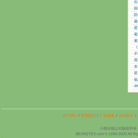
·
出
·
国
·
防
·
最
·
星
·
索
·
索
·
《
·
不
·
黑
·
本
·
星
·
临
·
4