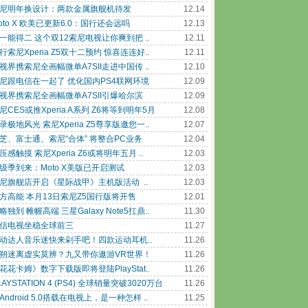
尼明年换设计：两款金属旗舰机待发
12.14
oto X 欧美已更新6.0：国行还会远吗
12.13
一能得二 这个双12索尼电视让你爽到把 ..
12.11
行索尼Xperia Z5双十二预约 惊喜连连好..
12.11
视界携索尼全画幅微单A7SII走进中国传 ..
12.10
尼跟电信在一起了 优化国内PS4联网环境
12.09
视界携索尼全画幅微单A7SII引爆哈尔滨
12.09
尼CES或推Xperia A系列 Z6将等到明年5月
12.08
录极地风光 索尼Xperia Z5尊享版邀您一..
12.07
芝、富士通、索尼“合体” 将整合PC业务
12.04
压感触摸 索尼Xperia Z6或将明年五月 ..
12.03
级季到来：Moto X美版已开启测试
12.03
尼旗舰店开启《星际战甲》主机版活动 ..
12.03
方高能 本月13日索尼Z5国行版将开售
12.01
略独到 帷幄高端 三星Galaxy Note5扛鼎..
11.30
信电视坐稳全球前三
11.27
动达人音乐迷快来剁手吧！四款运动耳机..
11.26
朔迷离虚实莫辨？九又带你遨游VR世界！
11.26
花花卡姆》数字下载版即将登陆PlayStat..
11.26
LAYSTATION 4 (PS4) 全球销量突破3020万台
11.26
Android 5.0搭载在电视上，是一种怎样 ..
11.25