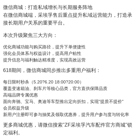
微信商城：打造私域增长与长期服务阵地
在微信商城端，采埃孚售后重点提升私域运营能力，打造承
接长期用户关系的重要平台。
本次升级聚焦三大方向：
优化商城功能与购买路径，提升下单便捷性
强化会员体系与权益设计，提高用户粘性
提升信息与福利触达精准度，实现高效运营
618期间，微信商城同步推出多重用户福利：
每日限时秒杀（5.20?6.20 18:00?20:00）
覆盖变速箱油、刹车片等核心品类，官方直供保障品质
高端品牌专属优惠
面向奔驰、宝马、奥迪等车型推出定向折扣，实现"提质不提价"
会员权益升级
新用户注册即可参与抽奖及领取优惠券，提升用户参与度与转化率
更多商城优惠，请微信搜索"
ZF
采埃孚汽车配件官方商城
"锁
定福利。