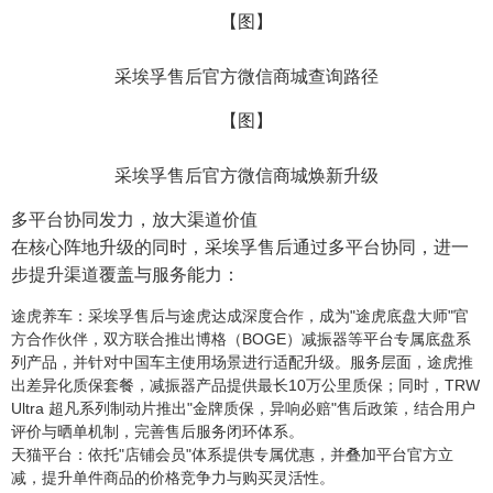
【图】
采埃孚售后官方微信商城查询路径
【图】
采埃孚售后官方微信商城焕新升级
多平台协同发力，放大渠道价值
在核心阵地升级的同时，采埃孚售后通过多平台协同，进一
步提升渠道覆盖与服务能力：
途虎养车
：采埃孚售后与途虎达成深度合作，成为"途虎底盘大师"官
方合作伙伴，双方联合推出博格（BOGE）减振器等平台专属底盘系
列产品，并针对中国车主使用场景进行适配升级。服务层面，途虎推
出差异化质保套餐，减振器产品提供最长10万公里质保；同时，TRW
Ultra 超凡系列制动片推出"金牌质保，异响必赔"售后政策，结合用户
评价与晒单机制，完善售后服务闭环体系。
天猫平台
：依托"店铺会员"体系提供专属优惠，并叠加平台官方立
减，提升单件商品的价格竞争力与购买灵活性。