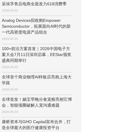
采埃孚售后电商全面发力618消费季
2026-05-20
Analog Devices拟收购Empower
Semiconductor，拓展面向AI时代的新
一代高密度电源产品组合
2026-05-20
100+前沿方案首发｜2026中国电子方
案大会7月11日深圳启幕，EEStar颁奖
盛典同期举行
2026-05-20
全球首个商业物理AI样板店亮相上海大
学路
2026-05-20
全球首发！娲宝早晚分食宠粮亮相它博
会，智能项圈破解人宠沟通难题
2026-05-20
康桥资本与GHO Capital宣布合并，打
造全球最大的医疗健康投资平台