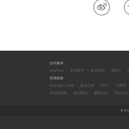
合作媒体:
sinaTech
新浪硬件
新浪数码
搜狐IT
友情链接:
咔么电影工业网
驱动之家
DOIT
北青网
华北新闻网
猫扑数码
樱桃社区
360OS
关于