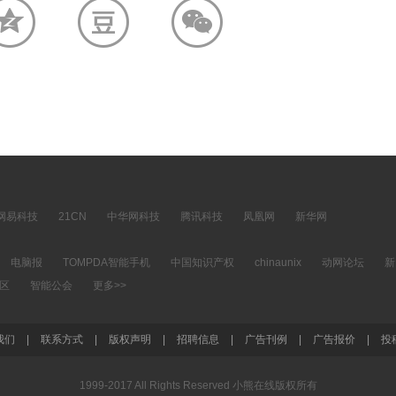
网易科技
21CN
中华网科技
腾讯科技
凤凰网
新华网
电脑报
TOMPDA智能手机
中国知识产权
chinaunix
动网论坛
新
社区
智能公会
更多>>
我们
|
联系方式
|
版权声明
|
招聘信息
|
广告刊例
|
广告报价
|
投
1999-2017 All Rights Reserved 小熊在线版权所有