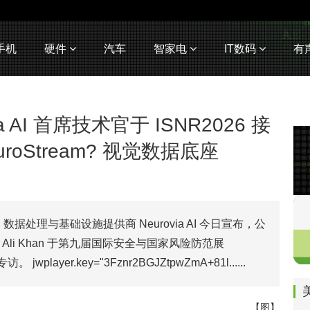
手机
硬件
汽车
智家电
IT数码
有
via AI 首席技术官于 ISNR2026 接
oStream? 视觉数据底座
O) 旗下AI 数据处理与基础设施提供商 Neurovia AI 今日宣布，公
 Ali Khan 于第九届国际安全与国家风险防范展
layer.key="3Fznr2BGJZtpwZmA+81l......
【图】