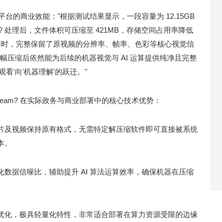
了平台的商业效能："根据测试结果显示，一段容量为 12.15GB
ream? 处理后，文件体积可压缩至 421MB，存储空间占用率降低
积的同时，完整保留了原视频的分辨率、帧率、色彩等核心视觉信
幅压缩后依然能为后续的机器视觉与 AI 运算提供纯净且完整
看'向'机器理解'的跃迁。"
oStream? 在实际政务与商业部署中的核心技术优势：
片及视频保持原有格式，无需特定解压缩软件即可直接被系统
本。
数据信噪比，辅助提升 AI 算法运算效率，确保机器在压缩
优化，极具轻量化特性，非常适合部署在算力资源受限的边缘