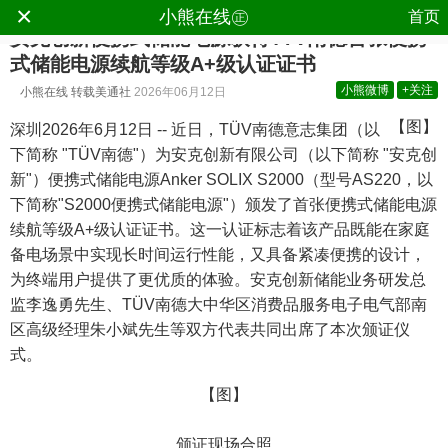
×
小熊在线㊣
首页
安克创新便携式储能电源获得T?V南德首张便携
式储能电源续航等级A+级认证证书
小熊微博
+关注
小熊在线
转载美通社
2026年06月12日
【图】
深圳
2026年6月12日
--
近日，
TÜV
南德意志集团（以
下简称
"TÜV
南德
"
）为安克创新有限公司（以下简称
"
安克创
新
"
）便携式储能电源
Anker SOLIX S2000
（型号
AS220
，以
下简称"
S2000
便携式储能电源"）颁发了首张便携式储能电源
续航等级
A+
级认证证书。这一认证标志着该产品既能在家庭
备电场景中实现长时间运行性能，又具备紧凑便携的设计，
为终端用户提供了更优质的体验。安克创新储能业务研发总
监李逸勇先生、
TÜV
南德大中华区消费品服务电子电气部南
区高级经理朱小斌先生等双方代表共同出席了本次颁证仪
式。
【图】
颁证现场合照