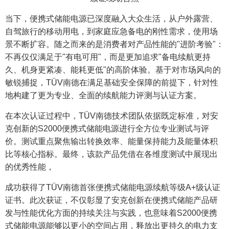
当下，便携式储能电源已深度融入大众生活，从户外露营、
自驾旅行的移动用电，到家庭应急备电的刚性需求，使用场
景不断扩容。随之而来的是消费者对产品性能的"进阶考验"：
不再仅仅满足于"有电可用"，而是更加追求
"
备电续航更持
久、机身更紧凑、能耗更低
"
的高阶体验。基于对市场风向的
敏锐捕捉，TÜV南德在满足基础安全保障的前提下，针对性
地构建了更为专业、全面的续航能力评测与认证方案。
在本次认证过程中，TÜV南德技术团队依据既定标准，对安
克创新的S2000便携式储能电源进行全方位专业测试与评
价。测试重点聚焦
输出转换效率、能量保持能力及能量体积
比
等核心指标。最终，该款产品凭借在各维度测试中展现出
的优秀性能，
成功获得了TÜV南德首张便携式储能电源续航等级A+级认证
证书。此次获证，不仅彰显了安克创新在便携式储能产品研
发与性能优化方面的持续关注与实践，也意味着S2000便携
式储能电源能够以更小的空间占用，释放出更持久的电力支