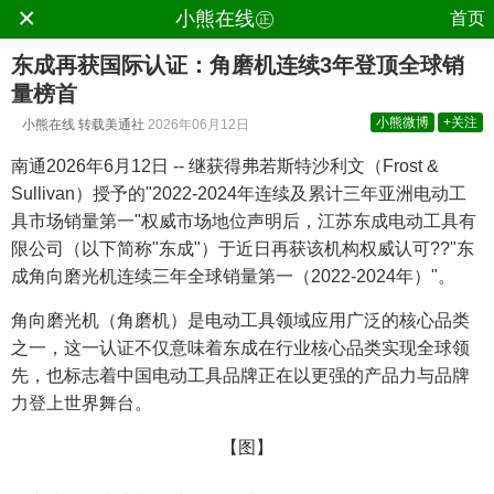
×
.
小熊在线㊣
首页
东成再获国际认证：角磨机连续3年登顶全球销
量榜首
小熊微博
+关注
小熊在线
转载美通社
2026年06月12日
南通
2026年6月12日
-- 继获得弗若斯特沙利文（Frost &
Sullivan）授予的"2022-2024年连续及累计三年亚洲电动工
具市场销量第一"权威市场地位声明后，江苏东成电动工具有
限公司（以下简称"东成"）于近日再获该机构权威认可??"东
成角向磨光机连续三年全球销量第一（2022-2024年）"。
角向磨光机（角磨机）是电动工具领域应用广泛的核心品类
之一，这一认证不仅意味着东成在行业核心品类实现全球领
先，也标志着中国电动工具品牌正在以更强的产品力与品牌
力登上世界舞台。
【图】