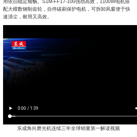
用依旧稳定顺畅。S1M-FF17-100强劲高效，1100W电机搭
配大模数钢制齿轮，自停碳刷保护电机，可拆卸风窗便于快
速清尘，耐用又高效。
东成角向磨光机连续三年全球销量第一解读视频