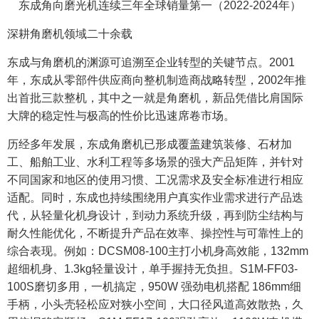
东成角向磨光机连续三年全球销量第一（2022-2024年）
深耕角磨机领域二十余载
东成与角磨机的渊源可追溯至企业转型的关键节点。2001
年，东成从零部件供应商向整机制造商战略转型，2002年推
出首批三款整机，其中之一就是角磨机，新品凭借比肩国际
大牌的稳定性与极高的性价比迅速席卷市场。
历经多年发展，东成角磨机已形成覆盖建筑装修、石材加
工、船舶工业、水利工程等多场景的强大产品矩阵，并针对
不同国家和地区的使用习惯、工况需求及安全标准进行相应
适配。同时，东成也持续围绕用户真实作业需求进行产品迭
代，从轻量化机身设计，到动力系统升级，再到防尘结构与
耐久性能优化，不断提升产品在效率、操控性与可靠性上的
综合表现。例如：DCSM08-100主打小机身高效能，132mm
超细机身、1.3kg轻量设计，单手握持无负担。S1M-FF03-
100S磨切多用，一机搞定，950W 强劲电机搭配 186mm细
手柄，小头壳轻松应对狭小空间，大口径风道高效散热，久