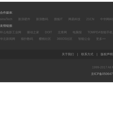
合作媒体:
sinaTech
新浪硬件
新浪数码
搜狐IT
网易科技
21CN
中华网科
友情链接:
咔么电影工业网
驱动之家
DOIT
北青网
电脑报
TOMPDA智能手机
华北新闻网
猫扑数码
樱桃社区
360OS社区
智能公会
更多>>
关于我们
|
联系方式
|
版权声明
1999-2017 A
京ICP备05064