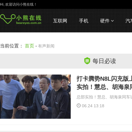
Hi, 欢迎访问小熊在线！
互联网
手机
硬件
汽
当前位置：
首页
-
有声新闻
每日必读
打卡腾势N8L闪充版
实拍！慧总、胡海泉
总部实拍！慧总、胡海泉同车
06.24 13:18