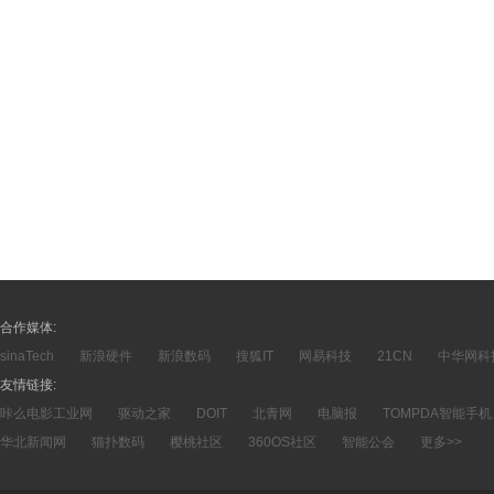
合作媒体:
sinaTech
新浪硬件
新浪数码
搜狐IT
网易科技
21CN
中华网科
友情链接:
咔么电影工业网
驱动之家
DOIT
北青网
电脑报
TOMPDA智能手机
华北新闻网
猫扑数码
樱桃社区
360OS社区
智能公会
更多>>