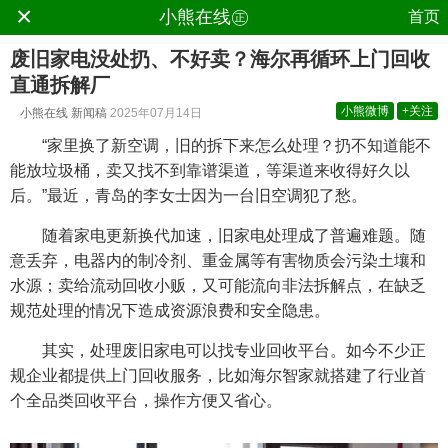
×
.
小熊在线㊣
首页
废旧家电没处扔、不好卖？海尔再循环上门回收
直通拆解厂
小熊微博
+关注
小熊在线
新闻稿
2025年07月14日
“家里换了新空调，旧的拆下来怎么处理？扔不知道能不
能放垃圾桶，卖又找不到靠谱渠道，等渠道来收得好久以
后。”最近，青岛的李女士因为一台旧空调犯了愁。
随着家电更新换代加速，旧家电处理成了普遍难题。随
意丢弃，电器内的制冷剂、重金属等有害物质会污染土壤和
水源；卖给流动回收小贩，又可能流向非法拆解点，在缺乏
规范处理的情况下造成资源浪费和安全隐患。
其实，处理废旧家电可以找专业回收平台。如今不少正
规企业都提供上门回收服务，比如海尔智家就搭建了行业首
个全品类回收平台，操作方便又省心。