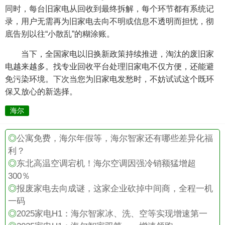
同时，每台旧家电从回收到最终拆解，每个环节都有系统记
录，用户无需再为旧家电去向不明或信息不透明而担忧，彻
底告别以往“小散乱”的糊涂账。
当下，全国家电以旧换新政策持续推进，淘汰的废旧家
电越来越多。找专业回收平台处理旧家电不仅方便，还能避
免污染环境。下次当您为旧家电发愁时，不妨试试这个既环
保又放心的新选择。
海尔
◎
公寓免费，海尔年假等，海尔智家还有哪些差异化福
利？
◎
东北高温空调宕机！海尔空调因强冷销额猛增超
300％
◎
报废家电去向成谜，这家企业砍掉中间商，全程一机
一码
◎
2025家电H1：海尔智家冰、洗、空等实现增速第一