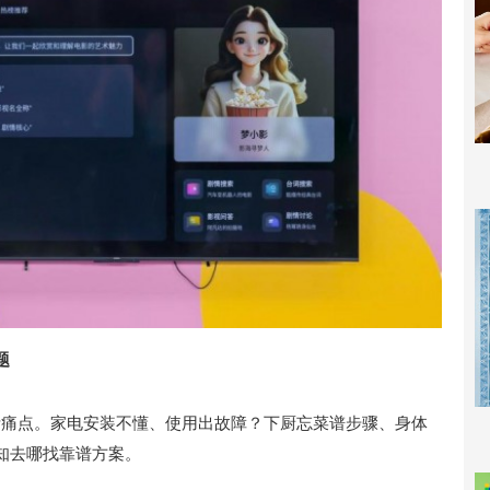
题
生活痛点。家电安装不懂、使用出故障？下厨忘菜谱步骤、身体
知去哪找靠谱方案。