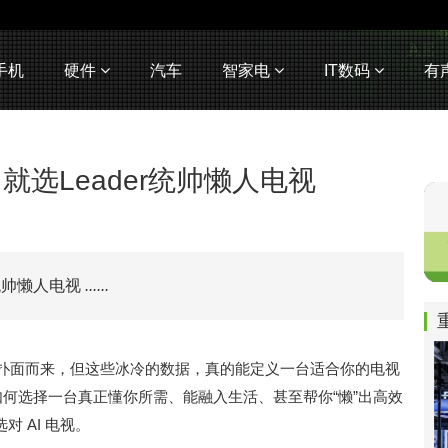
手机
硬件
汽车
智家电
IT数码
有
就选Leader统帅懒人电视
r统帅懒人电视
......
数扑面而来，但这些冰冷的数据，真的能定义一台适合你的电视
该如何选择一台真正懂你所需、能融入生活、甚至帮你“懒”出高效
 AI 电视。