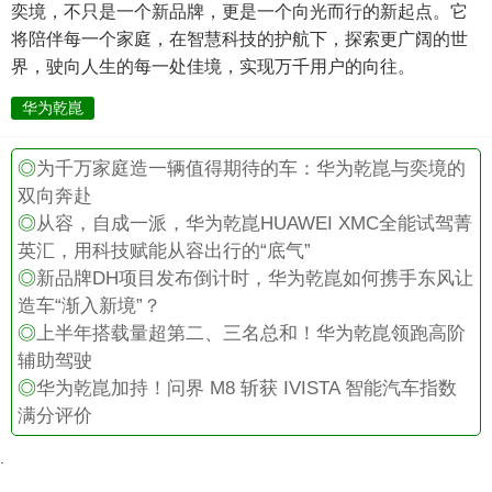
奕境，不只是一个新品牌，更是一个向光而行的新起点。它
将陪伴每一个家庭，在智慧科技的护航下，探索更广阔的世
界，驶向人生的每一处佳境，实现万千用户的向往。
华为乾崑
◎
为千万家庭造一辆值得期待的车：华为乾崑与奕境的
双向奔赴
◎
从容，自成一派，华为乾崑HUAWEI XMC全能试驾菁
英汇，用科技赋能从容出行的“底气”
◎
新品牌DH项目发布倒计时，华为乾崑如何携手东风让
造车“渐入新境”？
◎
上半年搭载量超第二、三名总和！华为乾崑领跑高阶
辅助驾驶
◎
华为乾崑加持！问界 M8 斩获 IVISTA 智能汽车指数
满分评价
.