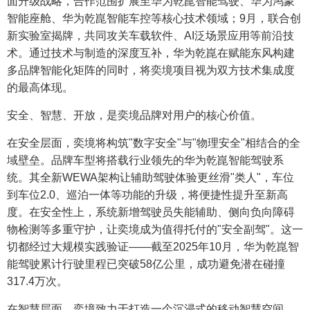
面升级战略，合作范围扩展至华为乾崑智能驾驶、华为鸿蒙
智能座舱、华为乾崑智能车控等核心技术领域；9月，联合创
新实验室揭牌，共同攻关车载软件、AI泛场景应用等前沿技
术。通过技术与制造的深度互补，华为乾崑在赋能东风构建
多品牌智能化矩阵的同时，将奕境项目视为双方技术集成度
的最高体现。
安全、智慧、开放，是奕境品牌对用户的核心价值。
在安全层面，奕境将构筑"数字安全"与"物理安全"相结合的全
域壁垒。品牌车型将搭载行业领先的华为乾崑智能驾驶系
统。其全新WEWA架构让辅助驾驶体验更丝滑"类人"，车位
到车位2.0、巡泊一体等功能的升级，将便捷性提升至新高
度。在安全性上，系统新增驾驶员失能辅助、侧向负向障碍
物检测等多重守护，让奕境成为值得托付的"安全副驾"。这一
切都经过大规模实践验证——截至2025年10月，华为乾崑智
能驾驶累计行驶里程已突破58亿公里，成功避免潜在碰撞
317.4万次。
在智慧层面，奕境致力于打造一个沉浸式的移动智慧空间。