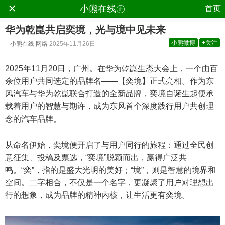
×
.
小熊在线㊣
首页
华为乾崑共启奕境，光与境中见未来
小熊微博
+关注
小熊在线
网络
2025年11月26日
2025年11月20日，广州。在华为乾崑生态大会上，一个由百
余位用户共同选定的品牌名——【奕境】正式亮相。作为东
风汽车与华为乾崑联合打造的全新品牌，奕境自诞生起便承
载着用户的智慧与期许，成为东风首个深度践行用户共创理
念的汽车品牌。
从命名伊始，奕境便开启了与用户同行的旅程：通过全民创
意征集、投稿及票选，“奕境”脱颖而出，赢得广泛共
鸣。“奕”，指的是盛大光明的美好；“境”，则是智慧的境界和
空间。二字相合，不仅是一个名字，更凝聚了用户对理想出
行的想象，成为品牌的精神内核，让生活更有奕境。