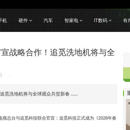
手机
硬件
汽车
智家电
IT数码
有
官宣战略合作！追觅洗地机将与全
2日
.
！追觅洗地机将与全球观众共贺新春
......
广播电视总台与追觅科技联合官宣：追觅科技正式成为《2026年春
。