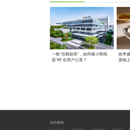
一枚“信赖勋章”，如何被小熊电
效率
器“种”在用户心里？
蒸锅
合作媒体:
sinaTech
新浪硬件
新浪数码
搜狐IT