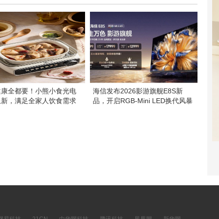
健康全都要！小熊小食光电
海信发布2026影游旗舰E8S新
上新，满足全家人饮食需求
品，开启RGB-Mini LED换代风暴
网易科技
21CN
中华网科技
腾讯科技
凤凰网
新华网