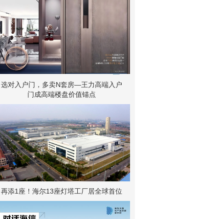
选对入户门，多卖N套房—王力高端入户
门成高端楼盘价值锚点
再添1座！海尔13座灯塔工厂居全球首位