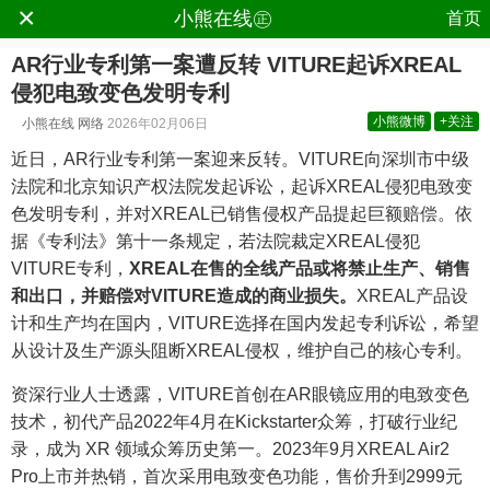
×
.
小熊在线㊣
首页
AR行业专利第一案遭反转 VITURE起诉XREAL
侵犯电致变色发明专利
小熊微博
+关注
小熊在线
网络
2026年02月06日
近日，AR行业专利第一案迎来反转。VITURE向深圳市中级
法院和北京知识产权法院发起诉讼，起诉XREAL侵犯电致变
色发明专利，并对XREAL已销售侵权产品提起巨额赔偿。依
据《专利法》第十一条规定，若法院裁定XREAL侵犯
VITURE专利，
XREAL
在售的全线产品或将禁止生产、销售
和出口
，
并赔偿对
VITURE
造成的商业损失。
XREAL产品设
计和生产均在国内，VITURE选择在国内发起专利诉讼，希望
从设计及生产源头阻断XREAL侵权，维护自己的核心专利。
资深行业人士透露，VITURE首创在AR眼镜应用的电致变色
技术，初代产品2022年4月在Kickstarter众筹，打破行业纪
录，成为 XR 领域众筹历史第一。2023年9月XREAL Air2
Pro上市并热销，首次采用电致变色功能，售价升到2999元