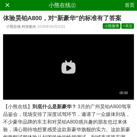
×
.
小熊在线㊣
首页
体验昊铂A800，对“新豪华”的标准有了答案
小熊微博
+关注
小熊在线
科技船长
2026年04月03日
【小熊在线】
到底什么是新豪华？
3月的广州昊铂A800驾享
品鉴会，现场安排了深度试驾环节，邀请了一众媒体到场，
不少豪华品牌的车主和对昊铂A800感兴趣的朋友也过来体
验，满心期待地想要感受这款新豪华旗舰的实力。这款新豪