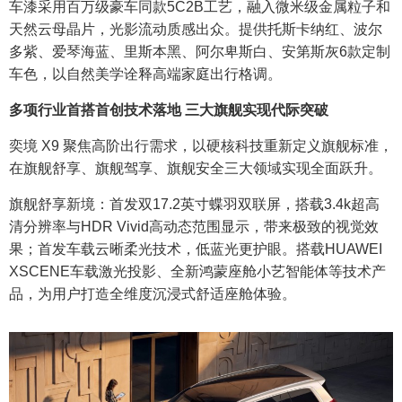
车漆采用百万级豪车同款5C2B工艺，融入微米级金属粒子和
天然云母晶片，光影流动质感出众。提供托斯卡纳红、波尔
多紫、爱琴海蓝、里斯本黑、阿尔卑斯白、安第斯灰6款定制
车色，以自然美学诠释高端家庭出行格调。
多项行业首搭首创技术落地 三大旗舰实现代际突破
奕境 X9 聚焦高阶出行需求，以硬核科技重新定义旗舰标准，
在旗舰舒享、旗舰驾享、旗舰安全三大领域实现全面跃升。
旗舰舒享新境：首发双17.2英寸蝶羽双联屏，搭载3.4k超高
清分辨率与HDR Vivid高动态范围显示，带来极致的视觉效
果；首发车载云晰柔光技术，低蓝光更护眼。搭载HUAWEI
XSCENE车载激光投影、全新鸿蒙座舱小艺智能体等技术产
品，为用户打造全维度沉浸式舒适座舱体验。