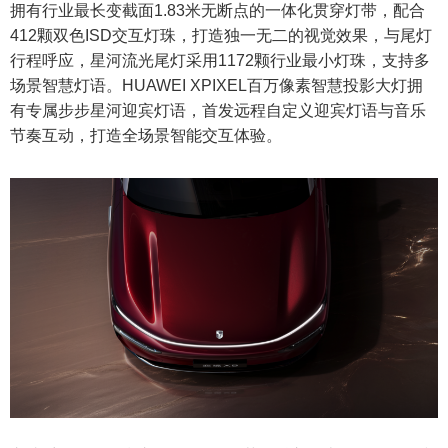
拥有行业最长变截面1.83米无断点的一体化贯穿灯带，配合
412颗双色ISD交互灯珠，打造独一无二的视觉效果，与尾灯
行程呼应，星河流光尾灯采用1172颗行业最小灯珠，支持多
场景智慧灯语。HUAWEI XPIXEL百万像素智慧投影大灯拥
有专属步步星河迎宾灯语，首发远程自定义迎宾灯语与音乐
节奏互动，打造全场景智能交互体验。