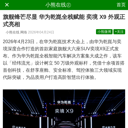
×
.
小熊在线㊣
首页
旗舰锋芒尽显 华为乾崑全栈赋能 奕境 X9 外观正
式亮相
小熊微博
+关注
小熊在线
网络
2026年04月24日
2026年4月23日，在华为乾崑技术大会上，由华为乾崑与奕
境深度合作打造的首款家庭旗舰大六座SUV奕境X9正式发
布。作为华为乾崑全栈智能汽车解决方案集大成之作，该车
以「经纬流光」设计树立 50 万级外观标杆，凭借十余项首搭
首创科技，在舒享座舱、安全标准、驾控体验三大领域实现
代际突破，为品质用户打造高阶智慧出行体验。