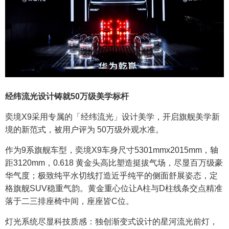
经纬流光设计铸就50万级美学标杆
奕境X9采用专属的「经纬流光」设计美学，开启旗舰美学新
境的新范式，被用户评为 50万级外观水准。
作为9系旗舰车型，奕境X9车身尺寸5301mmx2015mm，轴
距3120mm，0.618 黄金头高比塑造挺拔气场，尽显百万级豪
华气度；极致纯平水切线打造近乎纯平的侧面舒展姿态，定
格旗舰SUV稳重气韵。黄金重心位让A柱与D柱线条交点精准
落于二三排座椅中间，座座皆C位。
灯光系统尽显科技质感：独创渐变式设计的星河流光前灯，