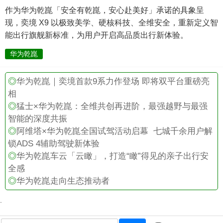
作为华为乾崑「安全有乾崑，安心赴美好」承诺的具象呈
现，奕境 X9 以极致美学、硬核科技、全维安全，重新定义智
能出行旗舰新标准，为用户开启高品质出行新体验。
华为乾崑
◎
华为乾崑｜奕境首款9系力作登场 即将双平台重磅亮
相
◎
猛士×华为乾崑：全维共创再进阶，最强越野与最强
智能的深度共振
◎
阿维塔×华为乾崑全国试驾活动启幕 七城千余用户解
锁ADS 4辅助驾驶新体验
◎
华为乾崑车云「云瞰」，打造“瞰”得见的亲子出行安
全感
◎
华为乾崑走向生态推动者
.