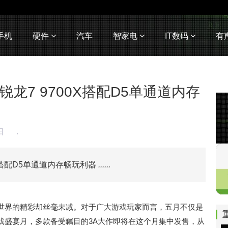
手机
硬件
汽车
智家电
IT数码
有
锐龙7 9700X搭配D5单通道内存
6日
.
0X搭配D5单通道内存畅玩利器
......
世界的精彩却丝毫未减。对于广大游戏玩家而言，五月不仅是
戏盛宴月，多款备受瞩目的3A大作即将在这个月集中发售，从