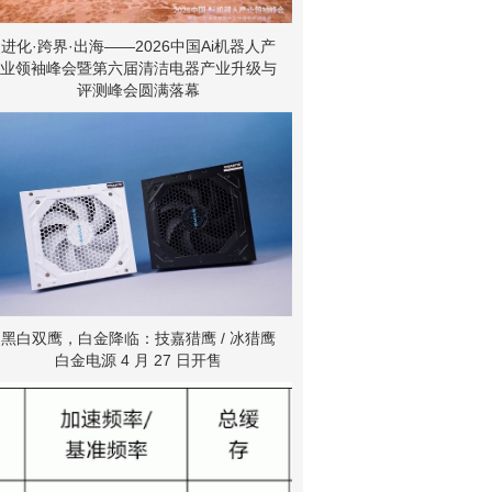
进化·跨界·出海——2026中国Ai机器人产
业领袖峰会暨第六届清洁电器产业升级与
评测峰会圆满落幕
黑白双鹰，白金降临：技嘉猎鹰 / 冰猎鹰
白金电源 4 月 27 日开售