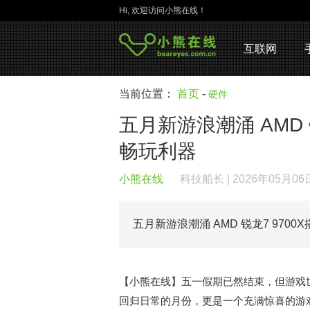
Hi, 欢迎访问小熊在线！
互联网
当前位置：
首页
-
硬件
五月新游浪潮涌 AMD 
畅玩利器
小熊在线
科技船长
| 2026年05月0
五月新游浪潮涌 AMD 锐龙7 970
【小熊在线】五一假期已然结束，但游戏
回归日常的月份，更是一个充满惊喜的游