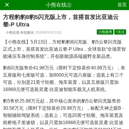
×
.
小熊在线㊣
首页
方程豹豹8豹5闪充版上市，首搭首发比亚迪云
辇-P Ultra
小熊微博
+关注
小熊在线
科技船长
2026年05月13日
【小熊在线】5月13日，方程豹豹8闪充版、豹5云辇闪充版
正式上市，首搭首发比亚迪云辇-P Ultra，全球首款“全场景智
能液压车身控制系统”，开创新能源高端越野全新品类。
豹8闪充版售价41.98万元（限时下定惊喜价40.98万元），有
五座版和七座版可选，加8000元可选六座版；选装上有三个
可选，分别是21英寸轮毂、拖车装置，以及五座版只需加
16968元便可选装灵鸢·比亚迪智能车载无人机系统。
豹5售价25.98万元起，其中核心发布的豹5云辇闪充版售价
30.58万元（限时下定惊喜价29.98万元），标配天神之眼B -
智能辅助驾驶系统；选装上，可选20英寸轮毂、拖车装置及
前桥电子差速锁，以及只需加16968元便可选装灵鸢·比亚迪