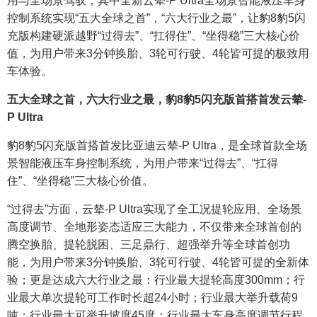
用与全场景驾驭，其中全新云辇-P Ultra全场景智能液压车身
控制系统实现“五大全球之首”，“六大行业之最”，让豹8豹5闪
充版构建硬派越野“过得去”、“扛得住”、“坐得稳”三大核心价
值，为用户带来3分钟换胎、3轮可行驶、4轮皆可提的极致用
车体验。
五大全球之首，六大行业之最，豹8豹5闪充版首搭首发云辇-
P Ultra
豹8豹5闪充版首搭首发比亚迪云辇-P Ultra，是全球首款全场
景智能液压车身控制系统，为用户带来“过得去”、“扛得
住”、“坐得稳”三大核心价值。
“过得去”方面，云辇-P Ultra实现了全工况提轮应用、全场景
高度调节、全地形姿态适应三大能力，不仅带来全球首创的
腾空换胎、提轮脱困、三足鼎行、超强举升等全球首创功
能，为用户带来3分钟换胎、3轮可行驶、4轮皆可提的全新体
验；更是达成六大行业之最：行业最大提轮高度300mm；行
业最大单次提轮可工作时长超24小时；行业最大举升载荷9
吨；行业最大可举升坡度45度；行业最大车身高度调节行程