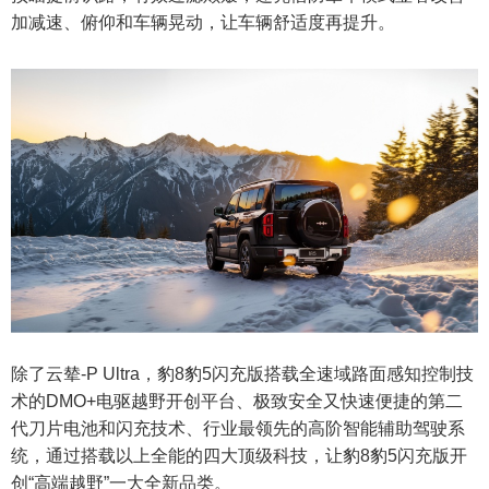
加减速、俯仰和车辆晃动，让车辆舒适度再提升。
除了云辇-P Ultra，豹8豹5闪充版搭载全速域路面感知控制技
术的DMO+电驱越野开创平台、极致安全又快速便捷的第二
代刀片电池和闪充技术、行业最领先的高阶智能辅助驾驶系
统，通过搭载以上全能的四大顶级科技，让豹8豹5闪充版开
创“高端越野”一大全新品类。