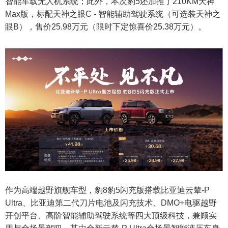
智能车载无人机系统；此外，本次豹5还加推了210KM天神
Max版，标配天神之眼C - 智能辅助驾驶系统（可选装天神之
眼B），售价25.98万元（限时下定惊喜价25.38万元）。
作为高端越野旗舰车型，豹8豹5闪充版搭载比亚迪云辇-P
Ultra、比亚迪第二代刀片电池及闪充技术、DMO+电驱越野
开创平台、高阶智能辅助驾驶系统等四大顶级科技，兼顾实