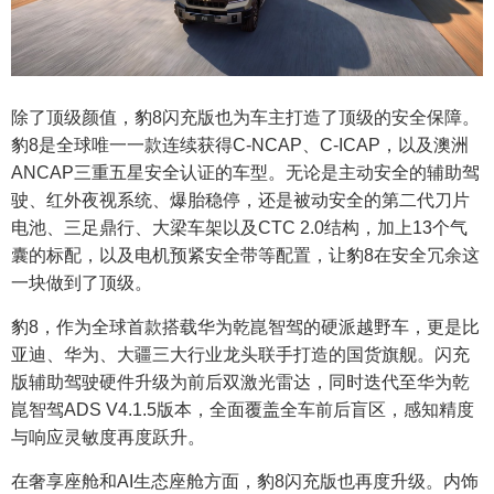
除了顶级颜值，豹8闪充版也为车主打造了顶级的安全保障。
豹8是全球唯一一款连续获得C-NCAP、C-ICAP，以及澳洲
ANCAP三重五星安全认证的车型。无论是主动安全的辅助驾
驶、红外夜视系统、爆胎稳停，还是被动安全的第二代刀片
电池、三足鼎行、大梁车架以及CTC 2.0结构，加上13个气
囊的标配，以及电机预紧安全带等配置，让豹8在安全冗余这
一块做到了顶级。
豹8，作为全球首款搭载华为乾崑智驾的硬派越野车，更是比
亚迪、华为、大疆三大行业龙头联手打造的国货旗舰。闪充
版辅助驾驶硬件升级为前后双激光雷达，同时迭代至华为乾
崑智驾ADS V4.1.5版本，全面覆盖全车前后盲区，感知精度
与响应灵敏度再度跃升。
在奢享座舱和AI生态座舱方面，豹8闪充版也再度升级。内饰