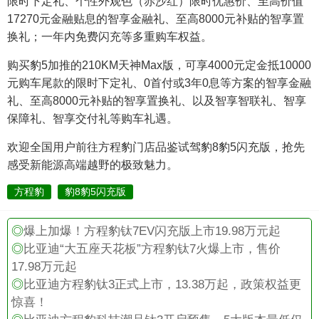
限时下定礼、个性外观色（赤沙红）限时优惠价、至高价值
17270元金融贴息的智享金融礼、至高8000元补贴的智享置
换礼；一年内免费闪充等多重购车权益。
购买豹5加推的210KM天神Max版，可享4000元定金抵10000
元购车尾款的限时下定礼、0首付或3年0息等方案的智享金融
礼、至高8000元补贴的智享置换礼、以及智享智联礼、智享
保障礼、智享交付礼等购车礼遇。
欢迎全国用户前往方程豹门店品鉴试驾豹8豹5闪充版，抢先
感受新能源高端越野的极致魅力。
方程豹
豹8豹5闪充版
◎
爆上加爆！方程豹钛7EV闪充版上市19.98万元起
◎
比亚迪“大五座天花板”方程豹钛7火爆上市，售价
17.98万元起
◎
比亚迪方程豹钛3正式上市，13.38万起，政策权益更
惊喜！