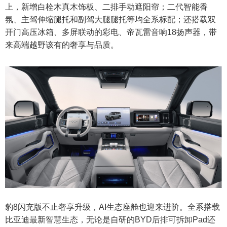
上，新增白栓木真木饰板、二排手动遮阳帘；二代智能香
氛、主驾伸缩腿托和副驾大腿腿托等均全系标配；还搭载双
开门高压冰箱、多屏联动的彩电、帝瓦雷音响18扬声器，带
来高端越野该有的奢享与品质。
豹8闪充版不止奢享升级，AI生态座舱也迎来进阶。全系搭载
比亚迪最新智慧生态，无论是自研的BYD后排可拆卸Pad还