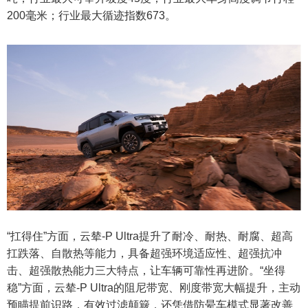
200毫米；行业最大循迹指数673。
“扛得住”方面，云辇-P Ultra提升了耐冷、耐热、耐腐、超高
扛跌落、自散热等能力，具备超强环境适应性、超强抗冲
击、超强散热能力三大特点，让车辆可靠性再进阶。“坐得
稳”方面，云辇-P Ultra的阻尼带宽、刚度带宽大幅提升，主动
预瞄提前识路，有效过滤颠簸，还凭借防晕车模式显著改善