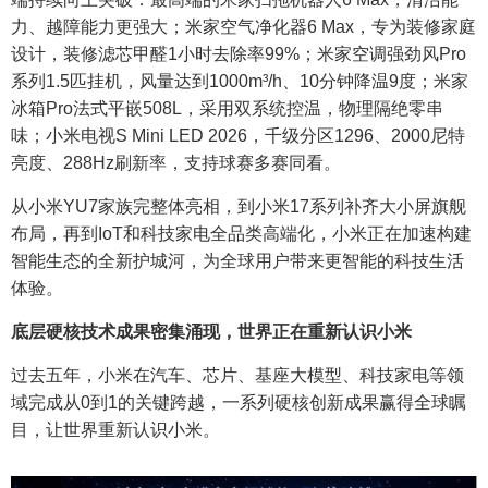
力、越障能力更强大；米家空气净化器6 Max，专为装修家庭
设计，装修滤芯甲醛1小时去除率99%；米家空调强劲风Pro
系列1.5匹挂机，风量达到1000m³/h、10分钟降温9度；米家
冰箱Pro法式平嵌508L，采用双系统控温，物理隔绝零串
味；小米电视S Mini LED 2026，千级分区1296、2000尼特
亮度、288Hz刷新率，支持球赛多赛同看。
从小米YU7家族完整体亮相，到小米17系列补齐大小屏旗舰
布局，再到IoT和科技家电全品类高端化，小米正在加速构建
智能生态的全新护城河，为全球用户带来更智能的科技生活
体验。
底层硬核技术成果密集涌现，世界正在重新认识小米
过去五年，小米在汽车、芯片、基座大模型、科技家电等领
域完成从0到1的关键跨越，一系列硬核创新成果赢得全球瞩
目，让世界重新认识小米。