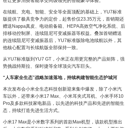
在让更多消费者能享受同级领先的智能豪华体验。
在续航、充电、智能、安全等全面顶配的基础上，YU7标准
版提供了极具竞争力的定价，起售价仅23.35万元，首销期还
赠送Nappa真皮、电动前备箱、HEPA高效空气净化系统、后
排移动控制屏、连续阻尼可变减振器等权益。叠加首销赠送
的连续阻尼可变减振器后，YU7标准版除电池续航以外，其
他核心配置与长续航版全部保持一致。
从YU7标准版到YU7 GT，小米正在用更完整的产品矩阵，强
势挑战特斯拉、保时捷等全球顶尖汽车巨头。
“人车家全生态”战略加速落地，持续构建智能生态护城河
本次发布会小米全生态科技创新迎来集中爆发，除了小米汽
车以外，还带来小米17 Max、小米耳夹式耳机、小米手环10
Pro及多款科技家电新品，以先进的科技产品和先进的智能生
态，持续打造先进生活方式。
小米17 Max是小米数字系列的首款Max机型，该款机型推出