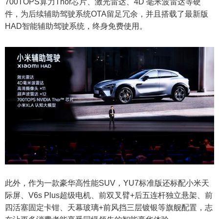
700TOPS算力Thor芯片、激光雷达、4D 毫米波雷达等硬
件，为后续辅助驾驶系统OTA留足冗余，并且搭载了最新版
HAD智能辅助驾驶系统，终身免费使用。
此外，作为一款豪华高性能SUV，YU7标准版还标配小米天
际屏、V6s Plus超级电机、前双叉臂+后五连杆独立悬架、前
四活塞固定卡钳、天幕玻璃+前风挡三层镀银等旗舰配置，志