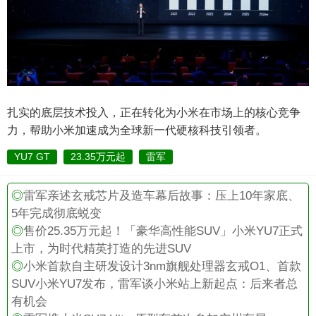
扎实的底层技术投入，正在转化为小米在市场上的核心竞争
力，帮助小米加速成为全球新一代硬核科技引领者。
YU7 GT
23.35万元起
雷军
◎
雷军亲述玄戒芯片及造车幕后故事：压上10年家底、
5年完成彻底蜕变
◎
售价25.35万元起！「豪华高性能SUV」小米YU7正式
上市，为时代精英打造的先进SUV
◎
小米首款自主研发设计3nm旗舰处理器玄戒O1、首款
SUV小米YU7发布，雷军谈小米站上新起点：后来者总
有机会