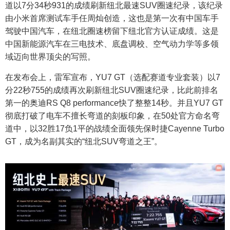
道以7分34秒931的成绩刷新纽北最速SUV圈速纪录，该纪录
由小米首席测试车手任周灿创造，这也是第一次有中国车手
驾驶中国汽车，在纽北圈速榜留下纽北官方认证成绩。这是
中国新能源汽车在三电技术、底盘调校、空气动力学等多领
域迈向世界顶尖的写照。
在发布会上，雷军宣布，YU7 GT（选配赛道专业套装）以7
分22秒755的成绩再次刷新纽北SUV圈速纪录，比此前排名
第一的奥迪RS Q8 performance快了整整14秒。并且YU7 GT
彻底打破了电车不擅长弯道的刻板印象，在50处官方命名弯
道中，以32胜17负1平的战绩全面领先保时捷Cayenne Turbo
GT，成为名副其实的“纽北SUV弯道之王”。