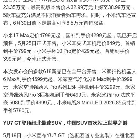
23.35万元，最高配版本售价从32.99万元上探至38.99万元，
5款车型充分满足不同消费者购车需求。同时，小米汽车还宣
布，6月30日前下定最高可享8.5万元首销权益。
小米17 Max定价4799元起，国补到手价4299元起，现已开启
预售，5月25日正式开售。小米耳夹式耳机定价849元、首销
到手价799元，小米手环10 Pro定价429元起、首销到手价
399元起，今晚正式开售。
本次发布会的多款618新品已在全平台开售：米家扫拖机器人
6 Max到手价4599元起、米家空气净化器6 Max到手价3999
元、米家空调强劲风 Pro系列1.5匹挂机到手价3299元、米家
空调强劲风Pro 3匹柜机到手价6499元、米家冰箱Pro 法式平
嵌 508L到手价4399元，小米电视S Mini LED 2026 85英寸到
手价5780元。
YU7 GT登顶纽北最速SUV，中国SUV首次站上世界之巅
5月19日，小米宣布YU7 GT（选配赛道专业套装）在纽北赛