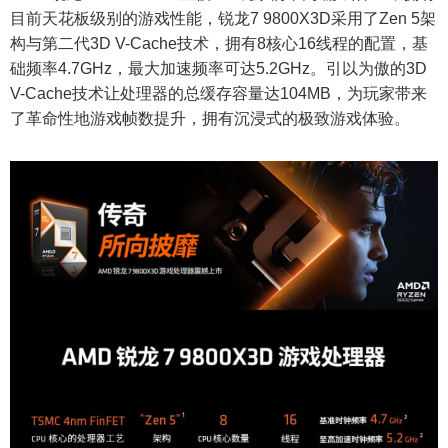
目前天花板级别的游戏性能，锐龙7 9800X3D采用了Zen 5架
构与第二代3D V-Cache技术，拥有8核心16线程的配置，基
础频率4.7GHz，最大加速频率可达5.2GHz。引以为傲的3D
V-Cache技术让处理器的总缓存容量达104MB，为玩家带来
了革命性地游戏帧数提升，拥有沉浸式的极致游戏体验。