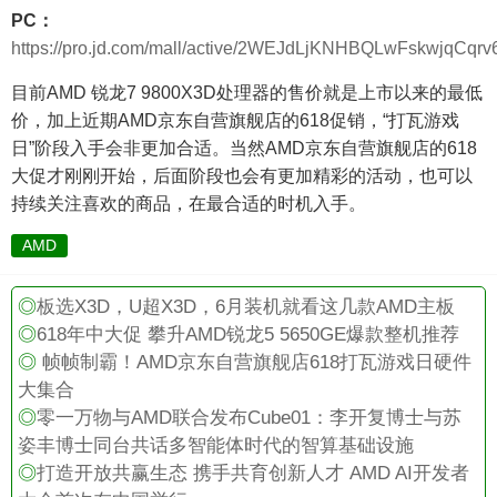
PC：
https://pro.jd.com/mall/active/2WEJdLjKNHBQLwFskwjqCqrv
目前AMD 锐龙7 9800X3D处理器的售价就是上市以来的最低
价，加上近期AMD京东自营旗舰店的618促销，“打瓦游戏
日”阶段入手会非更加合适。当然AMD京东自营旗舰店的618
大促才刚刚开始，后面阶段也会有更加精彩的活动，也可以
持续关注喜欢的商品，在最合适的时机入手。
AMD
◎
板选X3D，U超X3D，6月装机就看这几款AMD主板
◎
618年中大促 攀升AMD锐龙5 5650GE爆款整机推荐
◎
帧帧制霸！AMD京东自营旗舰店618打瓦游戏日硬件
大集合
◎
零一万物与AMD联合发布Cube01：李开复博士与苏
姿丰博士同台共话多智能体时代的智算基础设施
◎
打造开放共赢生态 携手共育创新人才 AMD AI开发者