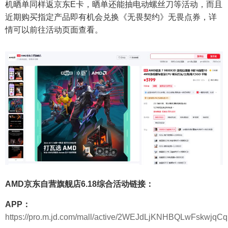
机晒单同样返京东E卡，晒单还能抽电动螺丝刀等活动，而且
近期购买指定产品即有机会兑换《无畏契约》无畏点券，详
情可以前往活动页面查看。
AMD京东自营旗舰店6.18综合活动链接：
APP：
https://pro.m.jd.com/mall/active/2WEJdLjKNHBQLwFskwjqCq