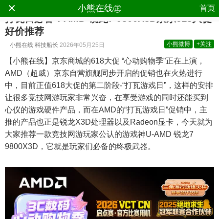
×
小熊在线㊣
首页
打瓦日必备！AMD 锐龙7 9800X3D京东618大促
好价推荐
小熊微博
+关注
小熊在线
科技船长
2026年05月25日
【小熊在线】京东商城的618大促 “心动购物季”正在上演，
AMD（超威）京东自营旗舰同步开启的促销也在火热进行
中，目前正值618大促的第二阶段-“打瓦游戏日”，这样的安排
让很多竞技网游玩家非常兴奋，在享受游戏的同时还能买到
心仪的游戏硬件产品，而在AMD的“打瓦游戏日”促销中，主
推的产品也正是锐龙X3D处理器以及Radeon显卡，今天就为
大家推荐一款竞技网游玩家公认的游戏神U-AMD 锐龙7
9800X3D，它就是玩家们必备的终极武器。