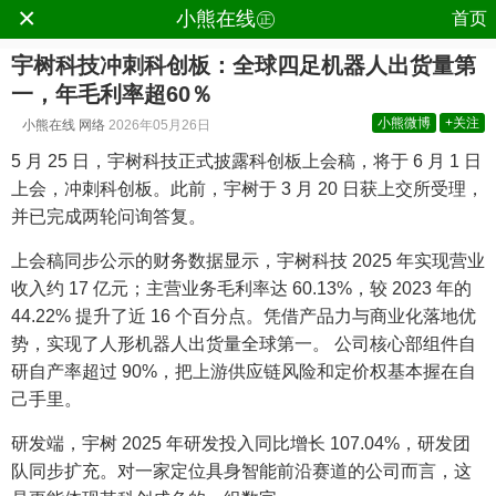
×
.
小熊在线㊣
首页
宇树科技冲刺科创板：全球四足机器人出货量第
一，年毛利率超60％
小熊微博
+关注
小熊在线
网络
2026年05月26日
5 月 25 日，宇树科技正式披露科创板上会稿，将于 6 月 1 日
上会，冲刺科创板。此前，宇树于 3 月 20 日获上交所受理，
并已完成两轮问询答复。
上会稿同步公示的财务数据显示，宇树科技 2025 年实现营业
收入约 17 亿元；主营业务毛利率达 60.13%，较 2023 年的
44.22% 提升了近 16 个百分点。凭借产品力与商业化落地优
势，实现了人形机器人出货量全球第一。 公司核心部组件自
研自产率超过 90%，把上游供应链风险和定价权基本握在自
己手里。
研发端，宇树 2025 年研发投入同比增长 107.04%，研发团
队同步扩充。对一家定位具身智能前沿赛道的公司而言，这