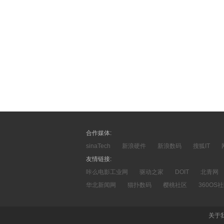
合作媒体:
sinaTech
新浪硬件
新浪数码
搜狐IT
友情链接:
咔么电影工业网
驱动之家
DOIT
北青网
华北新闻网
猫扑数码
樱桃社区
360OS
关于