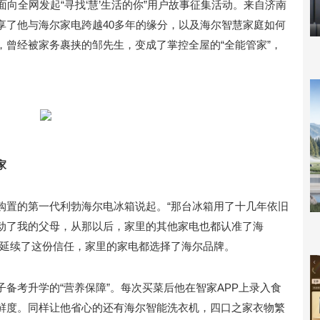
面向全网发起“寻找‘慧’生活的你”用户故事征集活动。来自济南
享了他与海尔家电跨越40多年的缘分，以及海尔智慧家庭如何
，曾经被家务裹挟的邹先生，变成了掌控全屋的“全能管家”，
家
购置的第一代利勃海尔电冰箱说起。“那台冰箱用了十几年依旧
动了我的父母，从那以后，家里的其他家电也都认准了海
也延续了这份信任，家里的家电都选择了海尔品牌。
备考升学的“营养保障”。每次买菜后他在智家APP上录入食
鲜度。同样让他省心的还有海尔智能洗衣机，四口之家衣物繁