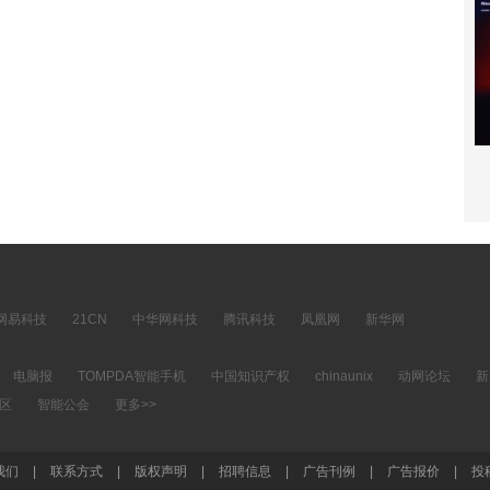
网易科技
21CN
中华网科技
腾讯科技
凤凰网
新华网
电脑报
TOMPDA智能手机
中国知识产权
chinaunix
动网论坛
新
社区
智能公会
更多>>
我们
|
联系方式
|
版权声明
|
招聘信息
|
广告刊例
|
广告报价
|
投