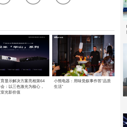
育显示解决方案亮相第64
小熊电器：用味觉叙事作答“品质
博会：以三色激光为核心，
生活”
教室光影价值