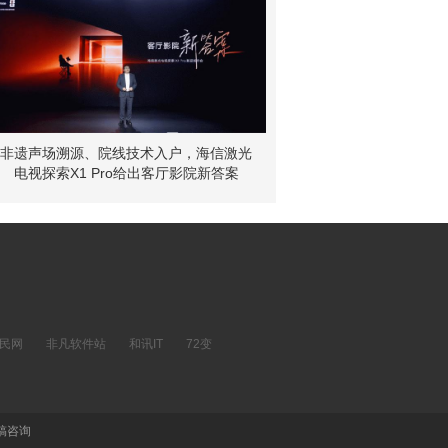
非遗声场溯源、院线技术入户，海信激光
电视探索X1 Pro给出客厅影院新答案
民网
非凡软件站
和讯IT
72变
稿咨询