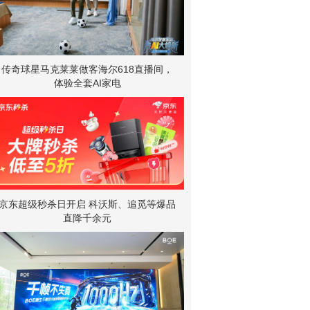
传奇球星马克莱莱做客海尔618直播间，
体验全套AI家电
京东超级秒杀日开启 科沃斯、追觅等爆品
直降千余元