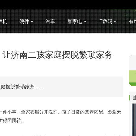
手机
硬件
汽车
智家电
IT数码
有
：让济南二孩家庭摆脱繁琐家务
家庭摆脱繁琐家务
......
一件小事。全家衣服分开洗护、孩子日常的营养搭配、桑拿天
忙得团团转。