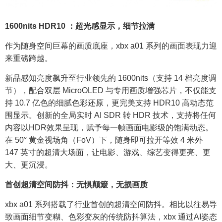
1600nits HDR10 ：超光感显示，细节拉满
作为随身空间巨幕的画质底座，xbx a01 系列的画面表现力迎
来重磅跨越。
新品感知亮度飙升至行业领先的 1600nits（支持 14 档亮度调
节），配合双层 MicroOLED 与专用画质增强芯片，不仅能支
持 10.7 亿色的细腻色彩还原，更完美支持 HDR10 高动态范
围显示。创新的全局实时 AI SDR 转 HDR 技术，支持将任何
内容以HDR效果呈现，赋予每一帧画面电影级的饱满动态。
在 50° 黄金视场角（FoV）下，随身即可拉开等效 4 米外
147 英寸的超清大场面，让电影、游戏、综艺变得更亮、更
大、更沉浸。
首创超清空间防抖：无惧颠簸，无损画质
xbx a01 系列搭载了行业首创的超清空间防抖。相比以往易导
致画面细节变糊、色彩变灰的传统防抖算法，xbx 通过AI姿态