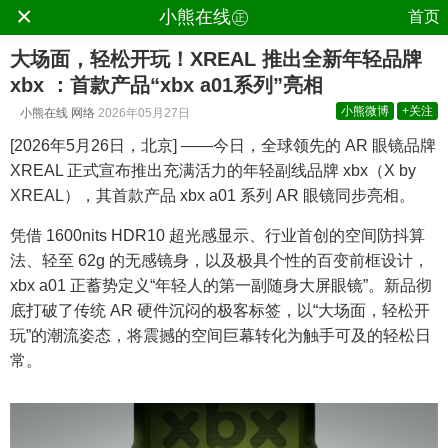
×
.
小熊在线㊣
首页
大场面，轻松开玩！XREAL 推出全新年轻品牌
xbx ：首款产品“xbx a01系列”亮相
小熊微博
+关注
小熊在线
网络
2026年05月27日
[2026年5月26日，北京] ——今日，全球领先的 AR 眼镜品牌
XREAL 正式宣布推出充满活力的年轻副线品牌 xbx（X by
XREAL），其首款产品 xbx a01 系列 AR 眼镜同步亮相。
凭借 1600nits HDR10 超光感显示、行业首创的空间防抖算
法、轻至 62g 的无感镜身，以及极具个性的百变前框设计，
xbx a01 正蓄势定义“年轻人的第一副随身大屏眼镜”。新品彻
底打破了传统 AR 硬件沉闷的极客标签，以“大场面，轻松开
玩”的潮流姿态，将震撼的空间巨幕转化为触手可及的轻松日
常。