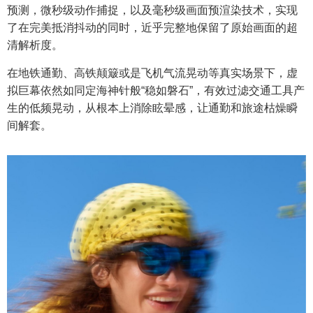
预测，微秒级动作捕捉，以及毫秒级画面预渲染技术，实现
了在完美抵消抖动的同时，近乎完整地保留了原始画面的超
清解析度。
在地铁通勤、高铁颠簸或是飞机气流晃动等真实场景下，虚
拟巨幕依然如同定海神针般“稳如磐石”，有效过滤交通工具产
生的低频晃动，从根本上消除眩晕感，让通勤和旅途枯燥瞬
间解套。