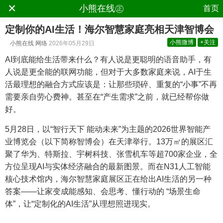
×
.
小熊在线㊣
首页
定制你的AI生活！海尔智慧家庭亮相天津智博会
小熊微博
+关注
小熊在线
网络
2026年05月29日
AI到底能给生活带来什么？有人说是更聪明的语音助手，有
人说是更全能的联网功能，但对于大多数家庭来说，AI于生
活最理想的融合方式应该是：让那些琐碎、重复的“小事”不再
需要亲自劳心费神。甚至在“产生需求”之前，就已经帮你做
好。
5月28日，以“智行天下 能动未来”为主题的2026世界智能产
业博览会（以下简称智博会）在天津举行。13万㎡的展区汇
聚了华为、特斯拉、宇树科技、张雪机车等超700家企业，全
方位呈现AI与实体经济融合的最新图景。而在N31人工智能
核心技术馆内，海尔智慧家庭展区正在给出AI生活的另一种
答案——让家变成能感知、会思考、懂行动的 “场景生命
体”，让“定制化的AI生活”从理想照进现实。