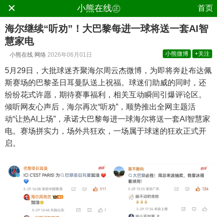
×
.
小熊在线㊣
首页
海尔继续“听劝”！大巴黎每进一球将送一套AI智
慧家电
小熊微博
+关注
小熊在线
网络
2026年06月01日
5月29日，大批球迷齐聚海尔周云杰微博，为即将奔赴布达佩
斯赛场的巴黎圣日耳曼队送上祝福。球迷们助威的同时，还
纷纷花式许愿，期待赛事福利，相关互动瞬间引爆评论区。
倾听网友心声后，海尔再次“听劝”，顺势推出全网主题活
动“让热AI上场”，承诺大巴黎每进一球海尔将送一套AI智慧家
电。赛场拼实力，场外共狂欢，一场属于球迷的狂欢正式开
启。