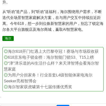
升。
从“听劝”造产品，到“听劝”送福利，海尔围绕用户需求，不断
迭代全场景智慧家庭解决方案，在与用户交互中持续拉近距
离。今年618，想一步到位焕新智慧家的用户，别忘了锁定海
尔各大平台旗舰店及海尔商城，赢取AI智慧家电。
海尔
◎
海尔618开门红遇上大巴黎夺冠！赛场与市场双收获
◎
618京东电子锁金榜：海尔智能门锁S3、T15上榜
◎
“津”津乐道的AI生活什么样？来天津智博会看海尔智
慧家庭
◎
为用户分担家务！行业首套L4级智能体家电海尔
Seeker亮相智博会
◎
海尔智家获虎啸第十七届传播优秀奖
.