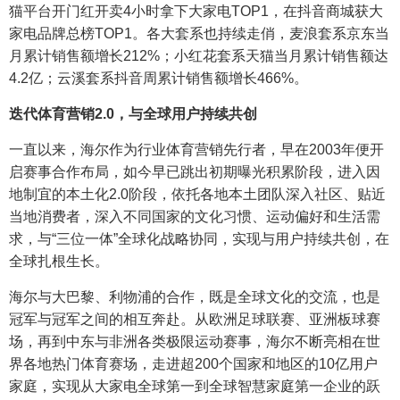
猫平台开门红开卖4小时拿下大家电TOP1，在抖音商城获大
家电品牌总榜TOP1。各大套系也持续走俏，麦浪套系京东当
月累计销售额增长212%；小红花套系天猫当月累计销售额达
4.2亿；云溪套系抖音周累计销售额增长466%。
迭代体育营销
2.0
，与全球用户持续共创
一直以来，海尔作为行业体育营销先行者，早在2003年便开
启赛事合作布局，如今早已跳出初期曝光积累阶段，进入因
地制宜的本土化2.0阶段，依托各地本土团队深入社区、贴近
当地消费者，深入不同国家的文化习惯、运动偏好和生活需
求，与“三位一体”全球化战略协同，实现与用户持续共创，在
全球扎根生长。
海尔与大巴黎、利物浦的合作，既是全球文化的交流，也是
冠军与冠军之间的相互奔赴。从欧洲足球联赛、亚洲板球赛
场，再到中东与非洲各类极限运动赛事，海尔不断亮相在世
界各地热门体育赛场，走进超200个国家和地区的10亿用户
家庭，实现从大家电全球第一到全球智慧家庭第一企业的跃