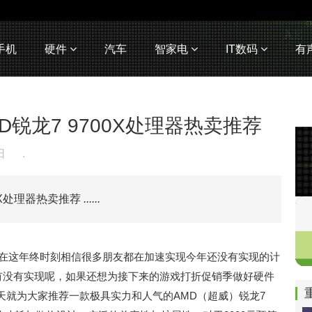
手机
硬件
汽车
智家电
IT数码
有
D锐龙7 9700X处理器热卖推荐
2日
.
0X处理器热卖推荐
......
幕，在这年终时刻相信很多朋友都在加速实现今年还没有实现的计
望有没有实现呢，如果还想为接下来的游戏打折促销季做好硬件
天就为大家推荐一款极具实力和人气的AMD（超威）锐龙7