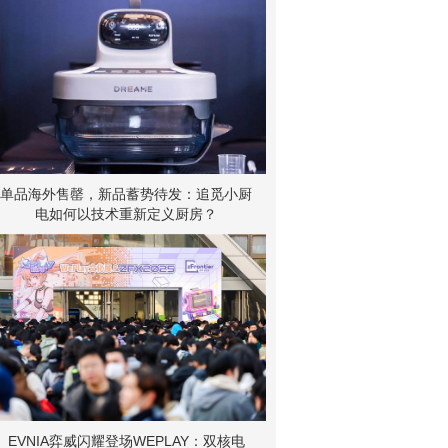
单品海外售罄，新品蓄势待发：追觅小厨
电如何以技术重新定义厨房？
EVNIA弈威闪耀登场WEPLAY：双核电