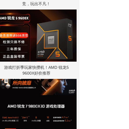
竞，玩出不凡！
游戏打折季玩家快攒机！AMD 锐龙5
9600X好价推荐