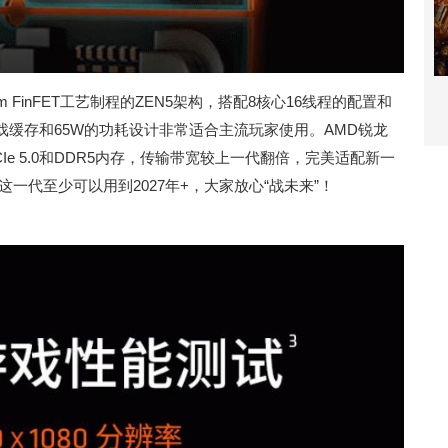
4nm FinFET工艺制程的ZEN5架构，搭配8核心16线程的配置和
的游戏缓存和65W的功耗设计非常适合主流玩家使用。AMD锐龙
CIe 5.0和DDR5内存，传输带宽较上一代翻倍，完美适配新一
一代至少可以用到2027年+，大家放心“战未来”！