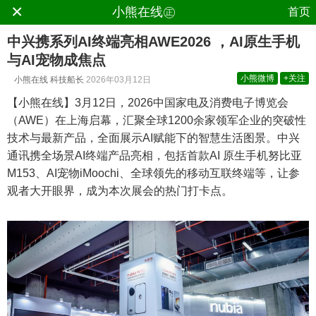
×
.
小熊在线㊣
首页
中兴携系列AI终端亮相AWE2026 ，AI原生手机
与AI宠物成焦点
小熊微博
+关注
小熊在线
科技船长
2026年03月12日
【小熊在线】3月12日，2026中国家电及消费电子博览会
（AWE）在上海启幕，汇聚全球1200余家领军企业的突破性
技术与最新产品，全面展示AI赋能下的智慧生活图景。中兴
通讯携全场景AI终端产品亮相，包括首款AI 原生手机努比亚
M153、AI宠物iMoochi、全球领先的移动互联终端等，让参
观者大开眼界，成为本次展会的热门打卡点。