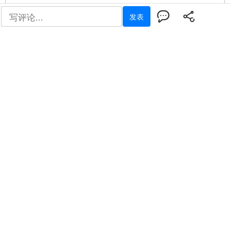
一、缪斯设计奖：全球设计界的 "奥斯卡"