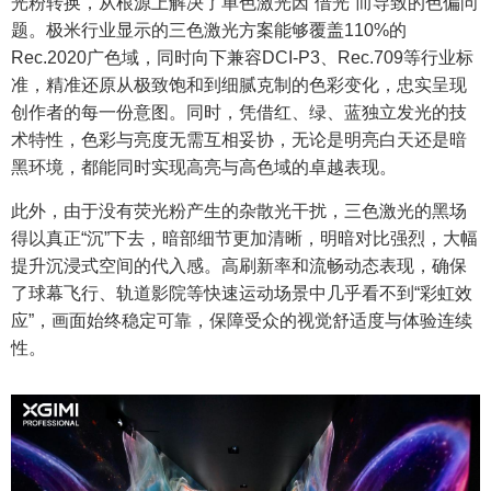
光粉转换，从根源上解决了单色激光因“借光”而导致的色偏问
题。极米行业显示的三色激光方案能够覆盖110%的
Rec.2020广色域，同时向下兼容DCI-P3、Rec.709等行业标
准，精准还原从极致饱和到细腻克制的色彩变化，忠实呈现
创作者的每一份意图。同时，凭借红、绿、蓝独立发光的技
术特性，色彩与亮度无需互相妥协，无论是明亮白天还是暗
黑环境，都能同时实现高亮与高色域的卓越表现。
此外，由于没有荧光粉产生的杂散光干扰，三色激光的黑场
得以真正“沉”下去，暗部细节更加清晰，明暗对比强烈，大幅
提升沉浸式空间的代入感。高刷新率和流畅动态表现，确保
了球幕飞行、轨道影院等快速运动场景中几乎看不到“彩虹效
应”，画面始终稳定可靠，保障受众的视觉舒适度与体验连续
性。