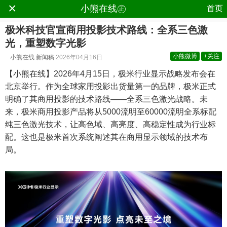
×
.
小熊在线㊣
首页
极米科技官宣商用投影技术路线：全系三色激
光，重塑数字光影
小熊微博
+关注
小熊在线
新闻稿
2026年04月16日
【小熊在线】2026年4月15日，极米行业显示战略发布会在
北京举行。作为全球家用投影出货量第一的品牌，极米正式
明确了其商用投影的技术路线——全系三色激光战略。未
来，极米商用投影产品将从5000流明至60000流明全系标配
纯三色激光技术，让高色域、高亮度、高稳定性成为行业标
配。这也是极米首次系统阐述其在商用显示领域的技术布
局。