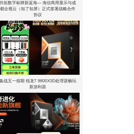
共拓数字标牌新蓝海— 海信商用显示与成
都企视云（知了知屏）正式签署战略合作
协议
备战五一假期 锐龙7 9800X3D处理器畅玩
新游利器