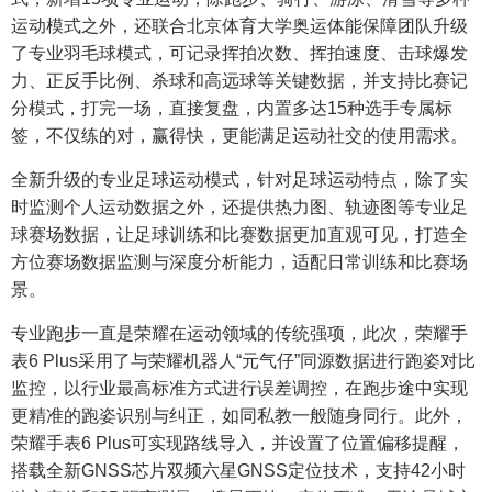
运动模式之外，还联合北京体育大学奥运体能保障团队升级
了专业羽毛球模式，可记录挥拍次数、挥拍速度、击球爆发
力、正反手比例、杀球和高远球等关键数据，并支持比赛记
分模式，打完一场，直接复盘，内置多达15种选手专属标
签，不仅练的对，赢得快，更能满足运动社交的使用需求。
全新升级的专业足球运动模式，针对足球运动特点，除了实
时监测个人运动数据之外，还提供热力图、轨迹图等专业足
球赛场数据，让足球训练和比赛数据更加直观可见，打造全
方位赛场数据监测与深度分析能力，适配日常训练和比赛场
景。
专业跑步一直是荣耀在运动领域的传统强项，此次，荣耀手
表6 Plus采用了与荣耀机器人“元气仔”同源数据进行跑姿对比
监控，以行业最高标准方式进行误差调控，在跑步途中实现
更精准的跑姿识别与纠正，如同私教一般随身同行。此外，
荣耀手表6 Plus可实现路线导入，并设置了位置偏移提醒，
搭载全新GNSS芯片双频六星GNSS定位技术，支持42小时