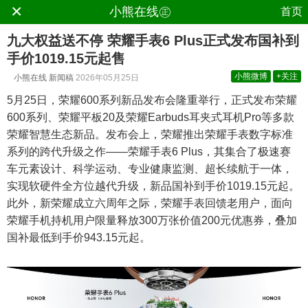
×
.
小熊在线㊣
首页
九大权益送不停 荣耀手表6 Plus正式发布国补到
手价1019.15元起售
小熊微博
+关注
小熊在线
新闻稿
2026年05月25日
5月25日，荣耀600系列新品发布会隆重举行，正式发布荣耀
600系列、荣耀平板20及荣耀Earbuds耳夹式耳机Pro等多款
荣耀智慧生态新品。发布会上，荣耀推出荣耀手表数字标准
系列的跨代升级之作——荣耀手表6 Plus，其集合了极速赛
车元素设计、科学运动、专业健康监测、超长续航于一体，
实现软硬件全方位越代升级，新品国补到手价1019.15元起。
此外，新荣耀成立六周年之际，荣耀手表回馈老用户，面向
荣耀手机持机用户限量释放300万张价值200元优惠券，叠加
国补最低到手价943.15元起。