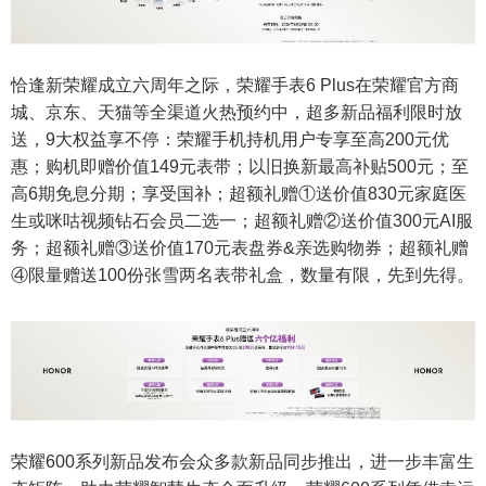
恰逢新荣耀成立六周年之际，荣耀手表6 Plus在荣耀官方商
城、京东、天猫等全渠道火热预约中，超多新品福利限时放
送，9大权益享不停：荣耀手机持机用户专享至高200元优
惠；购机即赠价值149元表带；以旧换新最高补贴500元；至
高6期免息分期；享受国补；超额礼赠①送价值830元家庭医
生或咪咕视频钻石会员二选一；超额礼赠②送价值300元AI服
务；超额礼赠③‌送价值170元表盘券&亲选购物券；超额礼赠
④限量赠送100份张雪两名表带礼盒，数量有限，先到先得。
荣耀600系列新品发布会众多款新品同步推出，进一步丰富生