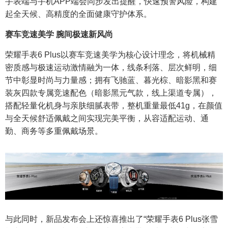
手表端与手机APP端会同步发出提醒，快速预警风险，构建
起全天候、高精度的全面健康守护体系。
赛车竞速美学 腕间极速新风尚
荣耀手表6 Plus以赛车竞速美学为核心设计理念，将机械精
密质感与极速运动激情融为一体，线条利落、层次鲜明，细
节中彰显时尚与力量感；拥有飞驰蓝、暮光棕、暗影黑和赛
装灰四款专属竞速配色（暗影黑元气款，线上渠道专属），
搭配轻量化机身与亲肤细腻表带，整机重量最低41g，在颜值
与全天候舒适佩戴之间实现完美平衡，从容适配运动、通
勤、商务等多重佩戴场景。
与此同时，新品发布会上还惊喜推出了“荣耀手表6 Plus张雪