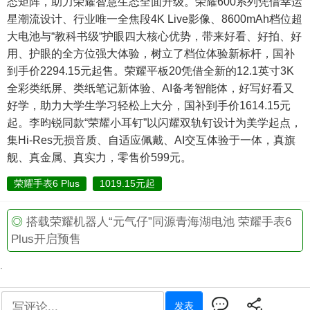
态矩阵，助力荣耀智慧生态全面升级。荣耀600系列凭借幸运
星潮流设计、行业唯一全焦段4K Live影像、8600mAh档位超
大电池与“教科书级“护眼四大核心优势，带来好看、好拍、好
用、护眼的全方位强大体验，树立了档位体验新标杆，国补
到手价2294.15元起售。荣耀平板20凭借全新的12.1英寸3K
全彩类纸屏、类纸笔记新体验、AI备考智能体，好写好看又
好学，助力大学生学习轻松上大分，国补到手价1614.15元
起。李昀锐同款“荣耀小耳钉”以闪耀双轨钉设计为美学起点，
集Hi-Res无损音质、自适应佩戴、AI交互体验于一体，真旗
舰、真金属、真实力，零售价599元。
荣耀手表6 Plus
1019.15元起
◎
搭载荣耀机器人“元气仔”同源青海湖电池 荣耀手表6
Plus开启预售
.