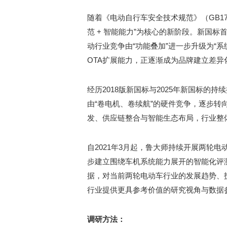
随着《电动自行车安全技术规范》（GB177
范 + 智能能力”为核心的新阶段。新国
动行业竞争由“功能叠加”进一步升级为“
OTA扩展能力，正逐渐成为品牌建立差异
经历2018版新国标与2025年新国标
由“卷电机、卷续航”的硬件竞争，逐步转
发、供应链整合与智能生态布局，行业整
自2021年3月起，鲁大师持续开展两轮
步建立围绕车机系统能力展开的智能化评
据，对当前两轮电动车行业的发展趋势、
行业提供更具参考价值的研究视角与数据
调研方法：