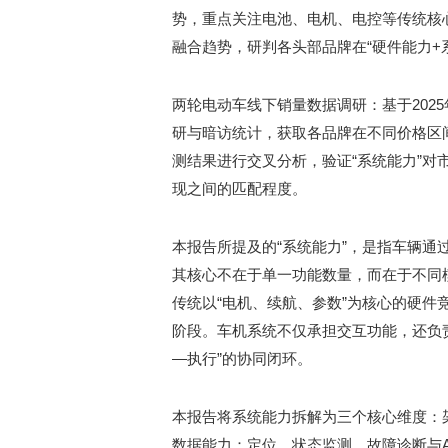
势，重点关注电池、电机、电控等传统核
融合趋势，研判各头部品牌在“硬件能力+
两轮电动车线下销量数据调研：基于2025
研与暗访统计，获取各品牌在不同价格区
测结果进行交叉分析，验证“系统能力”
现之间的匹配程度。
本报告所提及的“系统能力”，是指车辆
其核心不在于单一功能数量，而在于不同
传统以“电机、续航、参数”为核心的硬
阶段。车机系统不仅承担交互功能，还负
—执行”的协同闭环。
本报告将系统能力拆解为三个核心维度：架
数据能力：定位、状态监测、故障诊断与