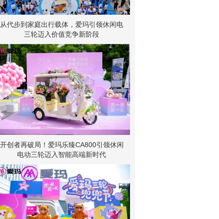
从代步到家庭出行载体，爱玛引领休闲电
三轮迈入价值竞争新阶段
开创者再破局！爱玛乐臻CA800引领休闲
电动三轮迈入智能高端新时代