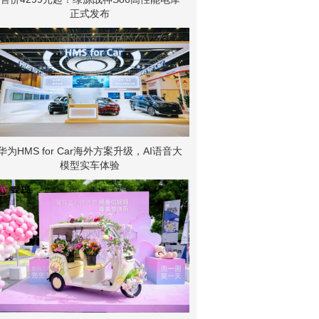
正式发布
华为HMS for Car海外方案升级，AI语音大
模型实车体验