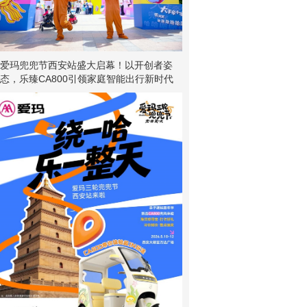
爱玛兜兜节西安站盛大启幕！以开创者姿
态，乐臻CA800引领家庭智能出行新时代