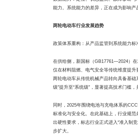
能力。系统能力的差异，正在成为影响产
两轮电动车行业发展趋势
政策体系重构：从产品监管到系统能力标准
在供给侧，新国标（GB17761—2024
仅在材料阻燃、电气安全等传统维度提升
两轮电动车从传统机械产品转向具备基础
级”提升至“系统级”，显著提高技术门槛
同时，2025年围绕电池与充电体系的C
标准化与安全化。在此基础上，行业规范
出硬性要求，标志行业正式进入“准入制
步扩大。