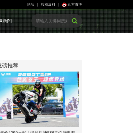
论坛
|
投稿爆料
|
官方微博
声新闻
重磅推荐
售价4299元起！绿源战神S86高性能电摩