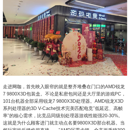
走进网咖，首先映入眼帘的就是整齐堆叠在门口的AMD锐龙
7 9800X3D包装盒。不论是私密包间还是大厅里的游戏PC，
101台机器全部采用锐龙7 9800X3D处理器。AMD锐龙X3D
系列处理器的3D V-Cache技术完美匹配电竞"低延迟、高帧
率"的核心需求，比竞品同级别处理器游戏性能强20-30%。
这就是为什么顾客进门就主动点名要9800X3D那台机器。当