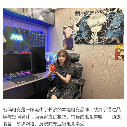
密码电竞是一家诞生于长沙的本地电竞品牌，致力于通过品
牌与空间设计，为玩家提供极致、纯粹的电竞体验——顶级
装备、超快网络、沉浸式专业级电竞享受。