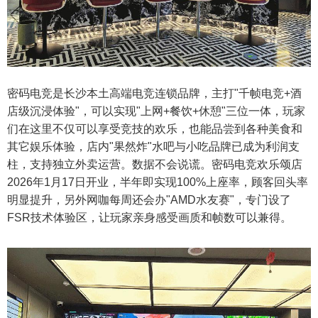
密码电竞是长沙本土高端电竞连锁品牌，主打"千帧电竞+酒
店级沉浸体验"，可以实现"上网+餐饮+休憩"三位一体，玩家
们在这里不仅可以享受竞技的欢乐，也能品尝到各种美食和
其它娱乐体验，店内"果然炸"水吧与小吃品牌已成为利润支
柱，支持独立外卖运营。数据不会说谎。密码电竞欢乐颂店
2026年1月17日开业，半年即实现100%上座率，顾客回头率
明显提升，另外网咖每周还会办"AMD水友赛"，专门设了
FSR技术体验区，让玩家亲身感受画质和帧数可以兼得。