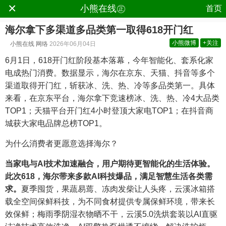
×
.
小熊在线㊣
首页
海尔拿下多渠道多品类第一取得618开门红
小熊微博
+关注
小熊在线
网络
2026年06月04日
6月1日，618开门红阶段基本落幕，今年智能化、套系化家
电成热门消费。数据显示，海尔在京东、天猫、抖音等多个
渠道取得开门红，斩获冰、洗、热、冷等多品类第一。具体
来看，在京东平台，海尔拿下竞速榜冰、洗、热、冷4大品类
TOP1；天猫平台开门红4小时登顶大家电TOP1；在抖音商
城获大家电品牌总榜TOP1。
为什么消费者更愿意选择海尔？
当家电与
AI
技术加速融合，用户期待更智能化的生活体验。
此次
618
，海尔带来多款
AI
科技爆品，满足智慧生活各类需
求。
夏季囤货，果蔬易蔫、冻肉发柴让人头疼，云溪冰箱搭
载全空间保鲜科技，为不同食材提供专属保鲜环境，带来长
效保鲜；梅雨季阴湿衣物晒不干，云溪5.0洗烘套装以AI直驱