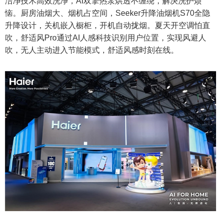
洁净技术高效洗净，AI双擎热泵烘透不缠绕，解决洗护烦
恼。厨房油烟大、烟机占空间，Seeker升降油烟机S70全隐
升降设计，关机嵌入橱柜，开机自动拢烟。夏天开空调怕直
吹，舒适风Pro通过AI人感科技识别用户位置，实现风避人
吹，无人主动进入节能模式，舒适风感时刻在线。