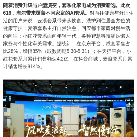
随着消费升级与户型演变，套系化家电成为消费新选。此次
618
，海尔带来覆盖不同家庭的
AI
套系。
对向往健康与舒适生
活的用户来说，云溪套系带来从饮食、洗护到住居全方位的
健康守护；麦浪套系主打自然治愈，回应都市家庭对慢生活
的向往；小红花套系面向年轻一代，各种智慧科技满足懒人
家务与个性化审美需求。据统计，在京东平台，成套零售占
比28%，增幅35%（取数周期5.30-5.31）；在天猫平台，小
红花套系月累计销售额达4.2亿；在抖音商城，麦浪套系月累
计销售增长814%。