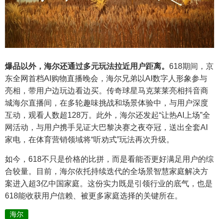
爆品以外
，海尔
还通过多元玩法拉近用户距离。
618期间，京
东全网首档AI购物直播晚会，海尔兄弟以AI数字人形象参与
亮相，带用户边玩边看边买。传奇球星马克莱莱亮相抖音商
城海尔直播间，在多轮趣味挑战和场景体验中，与用户深度
互动，观看人数超128万。此外，海尔还发起“让热AI上场”全
网活动，与用户携手见证大巴黎决赛之夜夺冠，送出全套AI
家电，在体育营销领域将“听劝式”玩法再次升级。
如今，618不只是价格的比拼，而是看能否更好满足用户的综
合较量。目前，海尔依托持续迭代的全场景智慧家庭解决方
案进入超3亿中国家庭。这份实力既是引领行业的底气，也是
618能收获用户信赖、被更多家庭选择的关键所在。
海尔