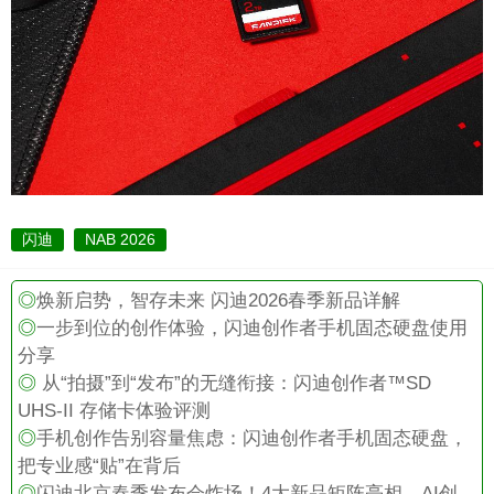
闪迪
NAB 2026
◎
焕新启势，智存未来 闪迪2026春季新品详解
◎
一步到位的创作体验，闪迪创作者手机固态硬盘使用
分享
◎
从“拍摄”到“发布”的无缝衔接：闪迪创作者™SD
UHS-II 存储卡体验评测
◎
手机创作告别容量焦虑：闪迪创作者手机固态硬盘，
把专业感“贴”在背后
◎
闪迪北京春季发布会炸场！4大新品矩阵亮相，AI创