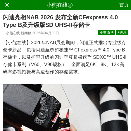
×
.
小熊在线㊣
首页
闪迪亮相NAB 2026 发布全新CFexpress 4.0
Type B及升级版SD UHS-II存储卡
小熊微博
+关注
小熊在线
新闻稿
2026年04月20日
【小熊在线】2026年NAB展会期间，闪迪正式推出专业级存
储卡新品，包括闪迪至尊超极速™ CFexpress™ 4.0 Type B
存储卡，以及扩容升级的闪迪至尊超极速™ SDXC™ UHS-II
存储卡系列（V60、V90规格），全面满足6K、8K、12K高
码率影视拍摄与高速创作的存储需求。