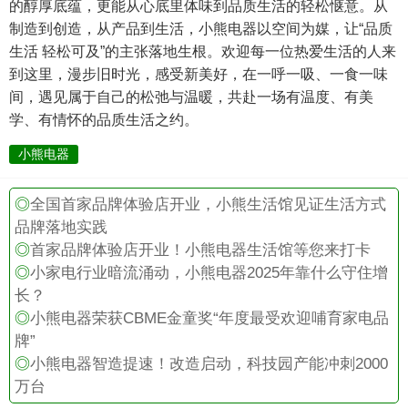
的醇厚底蕴，更能从心底里体味到品质生活的轻松惬意。从
制造到创造，从产品到生活，小熊电器以空间为媒，让“品质
生活 轻松可及”的主张落地生根。欢迎每一位热爱生活的人来
到这里，漫步旧时光，感受新美好，在一呼一吸、一食一味
间，遇见属于自己的松弛与温暖，共赴一场有温度、有美
学、有情怀的品质生活之约。
小熊电器
◎
全国首家品牌体验店开业，小熊生活馆见证生活方式
品牌落地实践
◎
首家品牌体验店开业！小熊电器生活馆等您来打卡
◎
小家电行业暗流涌动，小熊电器2025年靠什么守住增
长？
◎
小熊电器荣获CBME金童奖“年度最受欢迎哺育家电品
牌”
◎
小熊电器智造提速！改造启动，科技园产能冲刺2000
万台