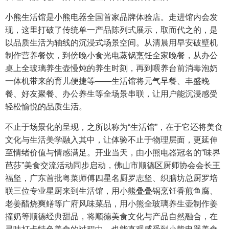
小熊生活馆是小熊电器全国首家品牌体验店。走进馆内会发
现，这里打破了传统单一产品陈列式展示，取而代之的，是
以品质生活为轴线的沉浸式场景空间。从清晨用早安破壁机
制作营养餐饮，到傍晚小食光电蒸锅烹饪全家晚餐，从办公
桌上全玻璃养生壶慢炖的养生时刻，再到喂养台前消毒泡奶
一体机带来的育儿便捷等——生活馆将元气早餐、丰盛晚
餐、好友聚餐、办公养生等全场景串联，让用户能沉浸感受
轻松愉悦的品质生活。
不止于场景化的呈现，之所以称为“生活馆”，在于它还将美食
文化与生活美学融入其中，让体验不止于物理层面，更延伸
至情绪价值与情感满足。开业当天，由小熊电器冠名的“味界
芭莎”美食交流活动同步启动，佛山市顺德区厨师协会会长王
福坚，广东首批粤菜师傅四星名厨罗志坚、织膳坊总厨罗培
联三位专业星厨来到生活馆，用小熊叠叠锅烹饪香煎鱼腐、
老姜醋烧爽鳝等广府风味菜品，用小熊全玻璃养生壶制作姜
撞奶等顺德经典甜品，将顺德美食文化与产品自然融合，在