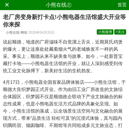
×
.
小熊在线㊣
首页
老厂房变身新打卡点!小熊电器生活馆盛大开业等
你来探
小熊微博
+关注
小熊在线
网络
2026年04月20日
说起顺德，地道的广府滋味不自觉溜上舌尖，近期莫氏鸡煲
的爆火，更让这座处处藏着烟火气的老城焕发不一样的风
采。事实上，顺德从来不缺美食与故事。如今，一处新晋宝
藏打卡地——小熊电器生活馆的开业，就让人深刻感受到传
统工业文化脉搏下，新美好生活的生机勃发。
4月17日，小熊电器全国首家品牌体验店——小熊生活馆，于
顺德大良织梦园正式开业。作为由旧工业厂房改造的文旅综
合体园区，织梦园不仅是顺德政企联动下产业文旅融合的标
志性成果，也是小熊电器生活方式品牌的具象化呈现。如
今，小熊生活馆的落成，以全场景生活空间与文化融合的展
现方式，带来“品质生活 轻松可及”的沉浸式体验，其与园内
织隅民宿、烟囱咖啡、不期馆等共同组成多元文旅业态，打