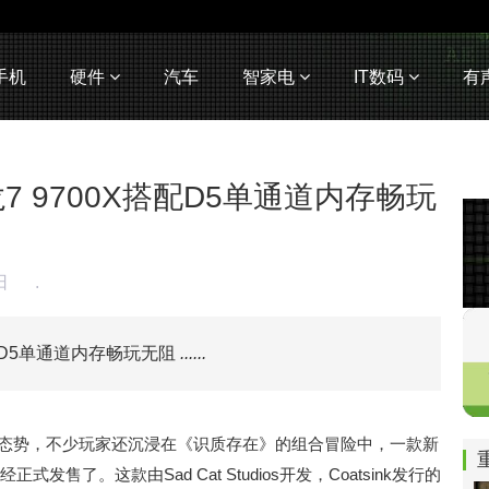
手机
硬件
汽车
智家电
IT数码
有
龙7 9700X搭配D5单通道内存畅玩
4日
.
搭配D5单通道内存畅玩无阻
......
的态势，不少玩家还沉浸在《识质存在》的组合冒险中，一款新
发售了。这款由Sad Cat Studios开发，Coatsink发行的