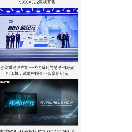
9950X3D2重磅开售
惠普重磅发布新一代优系列与慧系列激光
打印机，赋能中国企业智赢新纪元
中端WOLED 新标杆 技嘉 GO27Q24G 全