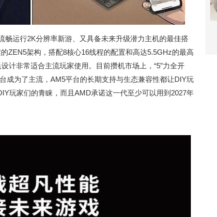
造既能流畅运行2K分辨率新游、又具备未来升级潜力主机的最佳搭
制程的ZEN5架构，搭配8核心16线程的配置和高达5.5GHz的最高
耗设计非常适合主流玩家使用。目前攒机市场上，“5”力全开
的AM5平台成为了主流，AM5平台的长期支持与生态兼容性都让DIY玩
Y玩家们的青睐，而且AMD承诺这一代至少可以用到2027年