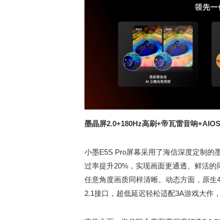
墨晶屏2.0+180Hz高刷+帝瓦雷音响+AI
小墨E5S Pro屏幕采用了海信深度定制的
过率提升20%，实现画面更通透、鲜活的
任意角度画质同样清晰。动态方面，原生4K 
2.1接口，超低延迟轻松适配3A游戏大