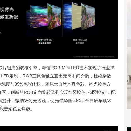
组成的双核引擎，海信RGB-Mini LED技术实现了行业持
i LED定制，RGB三原色独立直出无需中间介质，杜绝杂散
100%色纯度与89%色彩体积，还原大自然本真色彩。控光控色方
控色分区，创新的RGB定向旋转阵列实现“1区控色＞3区控光”，配
与层次大幅提升；微纳级匀光透镜，使光晕降低60%；全自研车规级
彻底告别色衰焦虑。