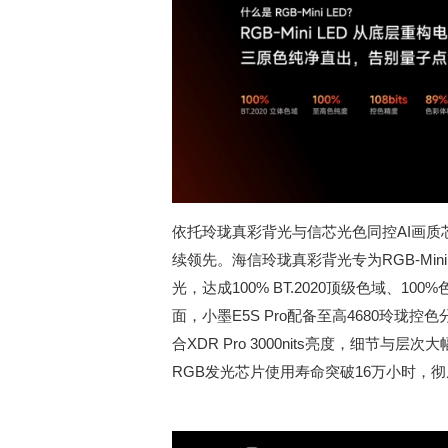
依托玲珑真彩背光与信芯光色同控AI画质芯片
续领先。海信玲珑真彩背光专为RGB-Min
光，达成100% BT.2020顶级色域、
面，小墨E5S Pro配备至高4680玲珑
合XDR Pro 3000nits亮度，细节
RGB发光芯片使用寿命突破16万小时，