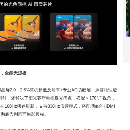
OS，全能无短板
墨晶屏2.0，2.6%整机超低反射率+专业AG防眩层，屏幕物理透
同时，还解决了阳光客厅电视反光痛点，搭配＞178°广视角，
180Hz疾速刷新，支持330Hz倍频模式，搭配满血的HDMI
作，彻底告别画面拖影模糊。