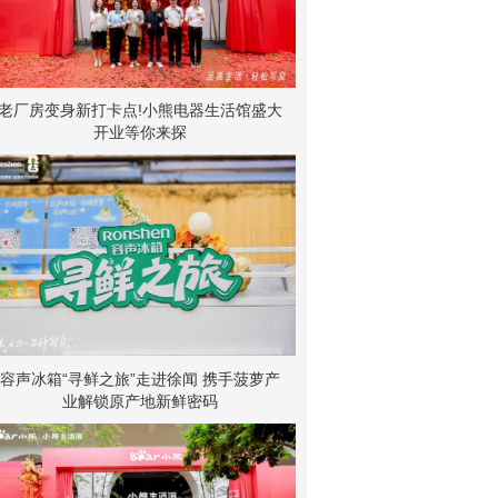
老厂房变身新打卡点!小熊电器生活馆盛大
开业等你来探
容声冰箱“寻鲜之旅”走进徐闻 携手菠萝产
业解锁原产地新鲜密码