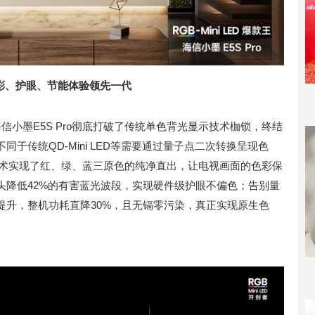
，色彩、护眼、节能体验领先一代
术，海信小墨E5S Pro彻底打破了传统单色背光显示技术枷锁，终结
于传统QD-Mini LED等需要通过量子点二次转换呈现色
i LED技术实现了红、绿、蓝三原色的纯净直出，让电视画面的色彩保
头降低42%的有害蓝光波段，实现硬件级护眼不偏色；告别量
提升，整机功耗直降30%，且无镉零污染，真正实现原生色