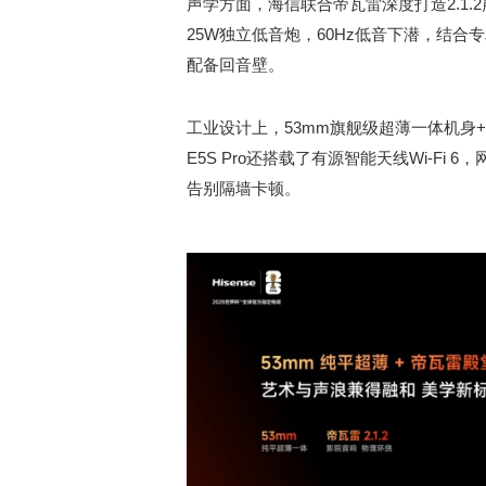
声学方面，海信联合帝瓦雷深度打造2.1.2
25W独立低音炮，60Hz低音下潜，结
配备回音壁。
工业设计上，53mm旗舰级超薄一体机身
E5S Pro还搭载了有源智能天线Wi-Fi
告别隔墙卡顿。