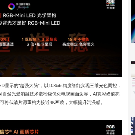
LED显示的“超强大脑”，以108bits精度智能实现三维光色同控，
I自然光晕消融技术毫秒级优化电视画面边界，AI真彩峰值亮
ro可将低清片源重构为接近4K画质，大幅提升沉浸感。