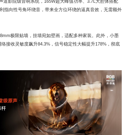
声道影院级音响系统，165W超大峰值功率、3.7L大腔体搭配
合专利指向性号角环绕音，带来全方位环绕的逼真音效，无需额外
+8mm极限贴墙，挂墙宛如壁画，适配多种家装。此外，小墨
 6，网络接收灵敏度飙升84.3%，信号稳定性大幅提升178%，彻底