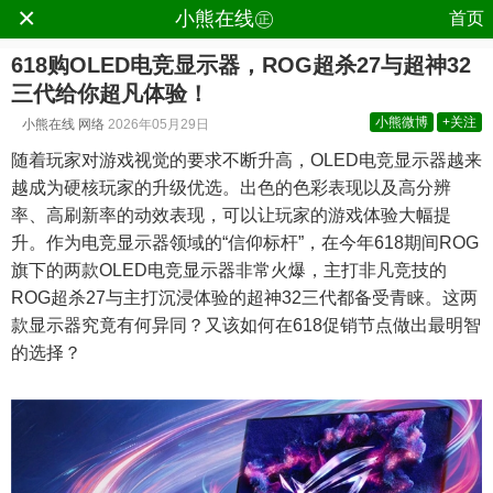
×
.
小熊在线㊣
首页
618购OLED电竞显示器，ROG超杀27与超神32
三代给你超凡体验！
小熊微博
+关注
小熊在线
网络
2026年05月29日
随着玩家对游戏视觉的要求不断升高，OLED电竞显示器越来
越成为硬核玩家的升级优选。出色的色彩表现以及高分辨
率、高刷新率的动效表现，可以让玩家的游戏体验大幅提
升。作为电竞显示器领域的“信仰标杆”，在今年618期间ROG
旗下的两款OLED电竞显示器非常火爆，主打非凡竞技的
ROG超杀27与主打沉浸体验的超神32三代都备受青睐。这两
款显示器究竟有何异同？又该如何在618促销节点做出最明智
的选择？