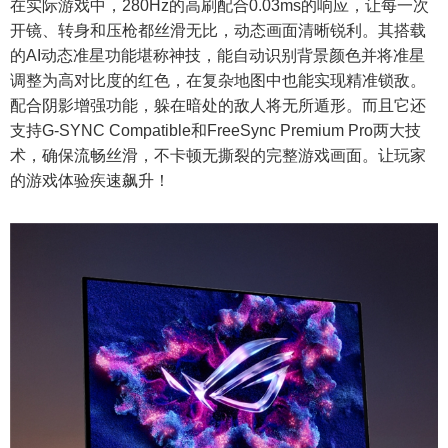
在实际游戏中，280Hz的高刷配合0.03ms的响应，让每一次
开镜、转身和压枪都丝滑无比，动态画面清晰锐利。其搭载
的AI动态准星功能堪称神技，能自动识别背景颜色并将准星
调整为高对比度的红色，在复杂地图中也能实现精准锁敌。
配合阴影增强功能，躲在暗处的敌人将无所遁形。而且它还
支持G-SYNC Compatible和FreeSync Premium Pro两大技
术，确保流畅丝滑，不卡顿无撕裂的完整游戏画面。让玩家
的游戏体验疾速飙升！