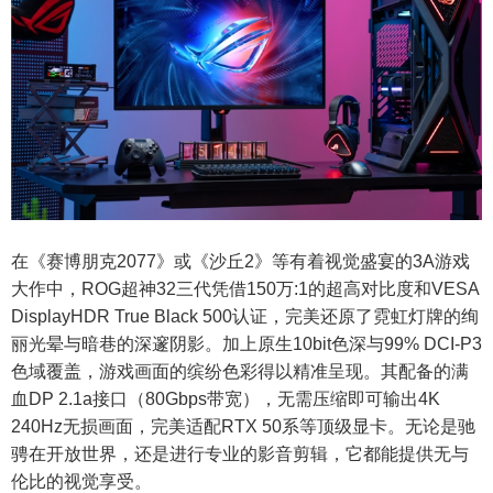
在《赛博朋克2077》或《沙丘2》等有着视觉盛宴的3A游戏
大作中，ROG超神32三代凭借150万:1的超高对比度和VESA
DisplayHDR True Black 500认证，完美还原了霓虹灯牌的绚
丽光晕与暗巷的深邃阴影。加上原生10bit色深与99% DCI-P3
色域覆盖，游戏画面的缤纷色彩得以精准呈现。其配备的满
血DP 2.1a接口（80Gbps带宽），无需压缩即可输出4K
240Hz无损画面，完美适配RTX 50系等顶级显卡。无论是驰
骋在开放世界，还是进行专业的影音剪辑，它都能提供无与
伦比的视觉享受。