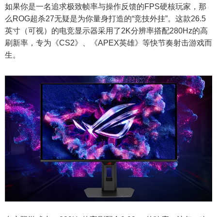
如果你是一名追求极致帧率与操作反馈的FPS硬核玩家，那
么ROG超杀27无疑是为你量身打造的“竞技外挂”。这款26.5
英寸（可视）的电竞显示器采用了2K分辨率搭配280Hz的高
刷新率，专为《CS2》、《APEX英雄》等快节奏射击游戏而
生。