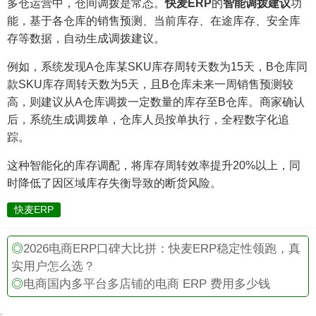
多仓运营中，仓间调拨是常态。
快麦ERP
的
智能调拨建议
功
能，基于各仓库的销售预测、当前库存、在途库存、安全库
存等数据，自动生成调拨建议。
例如，系统发现A仓库某SKU库存周转天数为15天，B仓库同
款SKU库存周转天数为5天，且B仓库未来一周销售预测较
高，则建议从A仓库调拨一定数量的库存至B仓库。商家确认
后，系统生成调拨单，仓库人员按单执行，全程数字化追
踪。
这种智能化的库存调配，将库存周转效率提升20%以上，同
时降低了因区域库存失衡导致的断货风险。
快麦ERP
◎
2026电商ERP口碑大比拼：快麦ERP稳定性领跑，真
实用户怎么选？
◎
电商国内多平台多店铺的电商 ERP 费用多少钱
.