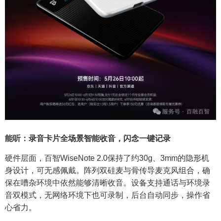
能听：录音卡片全场景智能收音，闪念一键记录
硬件层面，百智WiseNote 2.0保持了约30g、3mm的隐形机
身设计，可无感佩戴。阵列双硅麦与骨传导麦克风组合，确
保在嘈杂环境中依然能够清晰收音。设备支持通话与环境录
音双模式，无网络环境下也可录制，后台自动同步，操作省
心省力。