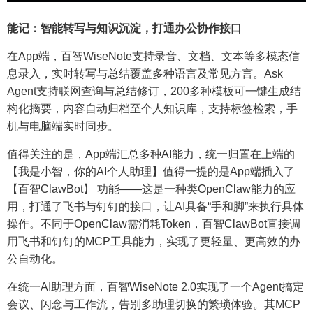
能记：智能转写与知识沉淀，打通办公协作接口
在App端，百智WiseNote支持录音、文档、文本等多模态信
息录入，实时转写与总结覆盖多种语言及常见方言。Ask
Agent支持联网查询与总结修订，200多种模板可一键生成结
构化摘要，内容自动归档至个人知识库，支持标签检索，手
机与电脑端实时同步。
值得关注的是，App端汇总多种AI能力，统一归置在上端的
【我是小智，你的AI个人助理】值得一提的是App端插入了
【百智ClawBot】 功能——这是一种类OpenClaw能力的应
用，打通了飞书与钉钉的接口，让AI具备“手和脚”来执行具体
操作。不同于OpenClaw需消耗Token，百智ClawBot直接调
用飞书和钉钉的MCP工具能力，实现了更轻量、更高效的办
公自动化。
在统一AI助理方面，百智WiseNote 2.0实现了一个Agent搞定
会议、闪念与工作流，告别多助理切换的繁琐体验。其MCP