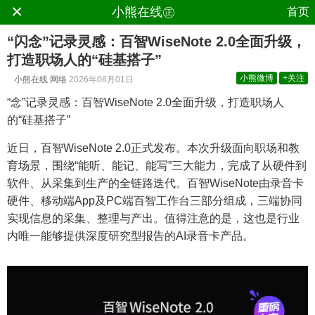
×
.
小熊在线㊣
首页
“闪念”记录灵感：百智WiseNote 2.0全面升级，
打造职场人的“硅基搭子”
小熊微博
+关注
小熊在线
网络
2026年06月01日
“念”记录灵感：百智WiseNote 2.0全面升级，打造职场人
的“硅基搭子”
近日，百智WiseNote 2.0正式发布。本次升级面向职场和教
育场景，围绕“能听、能记、能写”三大能力，完成了从硬件到
软件、从采集到生产的全链路迭代。百智WiseNote由录音卡
硬件、移动端App及PC端百智工作台三部分组成，三端协同
实现信息的采集、整理与产出。值得注意的是，这也是行业
内唯一能够提供深度研究型报告的AI录音卡产品。