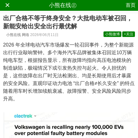
×
.
小熊在线㊣
首页
出厂合格不等于终身安全？大批电动车被召回，
新能安给出安全出行最优解
小熊微博
+关注
小熊在线
网络
2026年06月11日
2026 年全球电动汽车市场爆发一轮召回事件，为整个新能源
出行行业敲响警钟。多个海外汽车品牌被集体召回近10万辆
纯电车型，根据报告显示，所有故障均指向高压电池模块的
制造缺陷，极端情况下或引发热失控与起火。令人担忧的
是，这些故障在出厂时无法检测出、均是长期使用后才暴露
的安全风险。直观印证动力电池 “出厂合格≠长久安全” 的特点
随着用车时长增加续航衰减、故障报警、安全风险风险同步
升高。