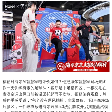
福勒对海尔AI智慧家电评价如何？他把海尔智慧家庭场景比
作一支训练有素的足球队：客厅是中场指挥区，一根羽毛在
麦浪空调出风口前被温柔托起而不吹散。福勒俯身观察，然
后伸手感受道：“完全没有硬风拍脸，非常舒服。”阳台像净场
后腰区，一件球衣放进海尔云溪5.0洗烘套装开启摇篮蒸汽模