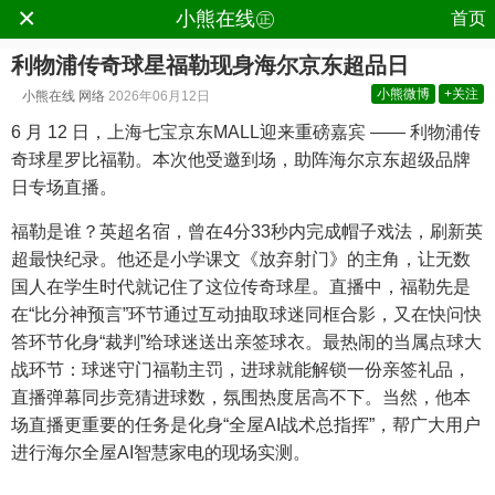
×
.
小熊在线㊣
首页
利物浦传奇球星福勒现身海尔京东超品日
小熊微博
+关注
小熊在线
网络
2026年06月12日
6 月 12 日，上海七宝京东MALL迎来重磅嘉宾 —— 利物浦传
奇球星罗比福勒。本次他受邀到场，助阵海尔京东超级品牌
日专场直播。
福勒是谁？英超名宿，曾在4分33秒内完成帽子戏法，刷新英
超最快纪录。他还是小学课文《放弃射门》的主角，让无数
国人在学生时代就记住了这位传奇球星。直播中，福勒先是
在“比分神预言”环节通过互动抽取球迷同框合影，又在快问快
答环节化身“裁判”给球迷送出亲签球衣。最热闹的当属点球大
战环节：球迷守门福勒主罚，进球就能解锁一份亲签礼品，
直播弹幕同步竞猜进球数，氛围热度居高不下。当然，他本
场直播更重要的任务是化身“全屋AI战术总指挥”，帮广大用户
进行海尔全屋AI智慧家电的现场实测。