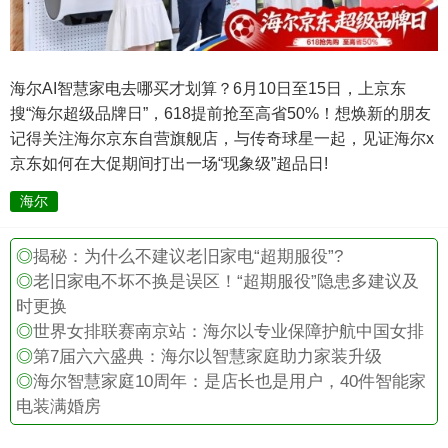
海尔AI智慧家电去哪买才划算？6月10日至15日，上京东
搜“海尔超级品牌日”，618提前抢至高省50%！想焕新的朋友
记得关注海尔京东自营旗舰店，与传奇球星一起，见证海尔x
京东如何在大促期间打出一场“现象级”超品日!
海尔
◎
揭秘：为什么不建议老旧家电“超期服役”?
◎
老旧家电不坏不换是误区！“超期服役”隐患多建议及
时更换
◎
世界女排联赛南京站：海尔以专业保障护航中国女排
◎
第7届六六盛典：海尔以智慧家庭助力家装升级
◎
海尔智慧家庭10周年：是店长也是用户，40件智能家
电装满婚房
.