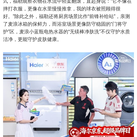
式，福勒观察衣物在水流中轻柔翻滚，直起身说：“它不像在
摔打衣服，更像在水里慢慢推拿，我的球衣被照顾得很
好。”除此之外，福勒还将厨房场景比作“前锋补给站”，亲测
了麦浪冰箱的保鲜力，而浴室场景更像防守稳固的“门将守
护”区，麦浪小蓝瓶电热水器的“无镁棒净肤洗”不仅守护水质
洁净，更能守护皮肤健康。