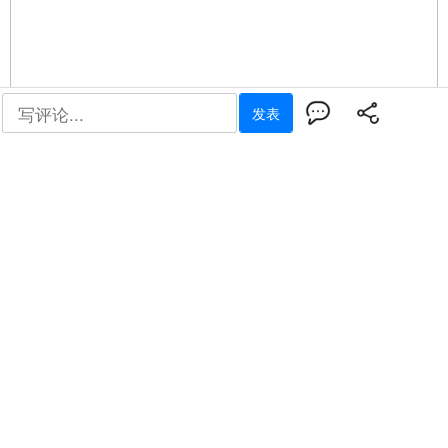
muShanghai国际科技火人节是国内极具影响力的全球化科创
共创盛会,为期28天,以“打破边界、技术共生”为核心理念,设立
四大主题周,汇聚全球五十余个国家的千余名科创精英、顶尖