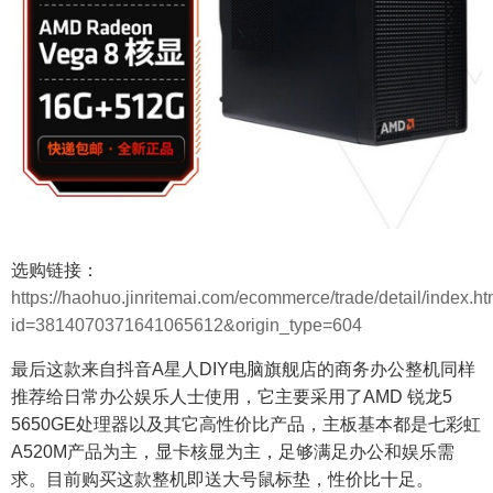
选购链接：
https://haohuo.jinritemai.com/ecommerce/trade/detail/index.ht
id=3814070371641065612&origin_type=604
最后这款来自抖音A星人DIY电脑旗舰店的商务办公整机同样
推荐给日常办公娱乐人士使用，它主要采用了AMD 锐龙5
5650GE处理器以及其它高性价比产品，主板基本都是七彩虹
A520M产品为主，显卡核显为主，足够满足办公和娱乐需
求。目前购买这款整机即送大号鼠标垫，性价比十足。