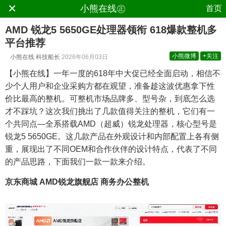
×
.
小熊在线㊣
首页
AMD 锐龙5 5650GE处理器领衔 618爆款整机多
平台推荐
小熊微博
+关注
小熊在线
科技船长
2026年06月03日
【小熊在线】一年一度的618年中大促已经全面启动，相信不
少个人用户和企业采购方都在观望，准备趁这波优惠拿下性
价比最高的整机。可整机市场品牌多、型号杂，到底怎么选
才不踩坑？这次我们挑出了几款值得关注的整机，它们有一
个共同点—全系搭载AMD（超威）锐龙处理器，核心型号是
锐龙5 5650GE。这几款产品在外观设计和内部配置上各有侧
重，展现出了不同OEM和合作伙伴的设计特点，代表了不同
的产品思路，下面我们一款一款来介绍。
京东商城 AMD锐龙旗舰店 商务办公整机